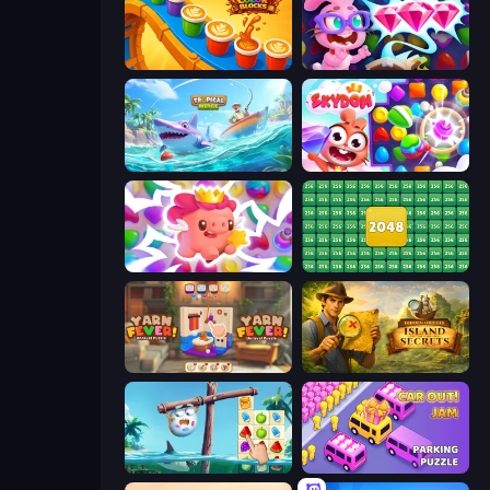
Coffee Color Blocks
Skydom: Reforged
Tropical Merge
Skydom
Match Arena
2048 Merge Blocks
Yarn Fever! Unravel Puzzle
Hidden Objects: Island Secrets
Sugar Heroes
Car OUT! Jam Parking Puzzle