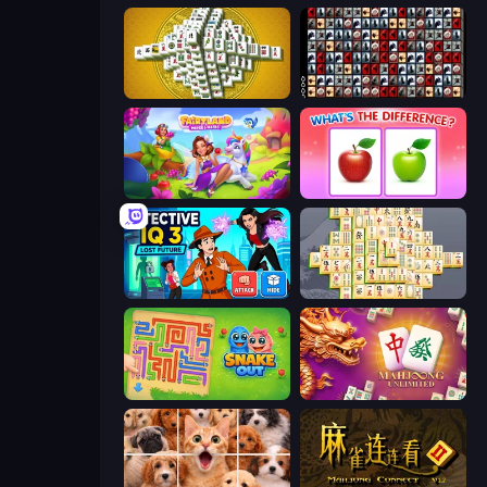
Mahjong Tower
War Mahjong
Fairyland Merge & Magic
What's The Difference?
Detective IQ 3
Mahjong Online
Snake Out: Maze Escape
Mahjong Unlimited