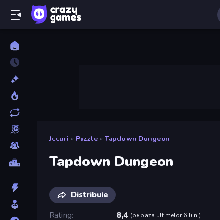
Jocuri
»
Puzzle
»
Tapdown Dungeon
Tapdown Dungeon
Distribuie
Rating
8,4
(
pe baza ultimelor 6 luni
)