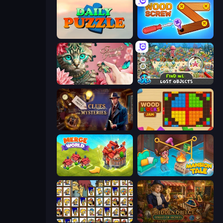
Daily Puzzle
Wood Screw: Bolts Puzzle
Favorite Puzzles
Find Me: Lost Objects
Hidden Object: Clues and Mysteries
Wood Blocks Jam
Merge World
Mansion Tale: Merge Secrets
Tiles of the Simpsons
Hidden Object: Street Of Secrets