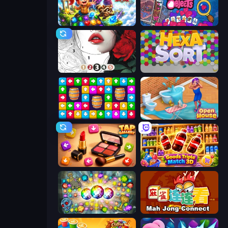
Diamant: Sky Stories Match 3
Hidden Objects
Numicolor
Hexa Sort
Tap Away Story
Open House
Tap Gallery
Goods Triple Match 3D
Forgotten Treasure 2
Mahjong Connect (Legacy)