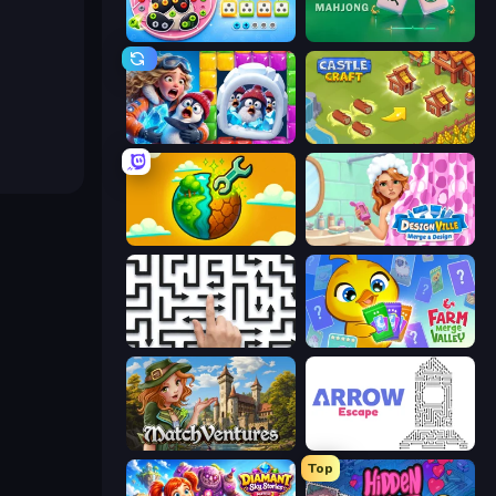
Unscrew Drop: Satisfying Puzzle
Piles of Mahjong
Captain Blast
Castle Craft
Land Explorers: Merge & Build
Designville: Merge & Design
Arrow Escape: Puzzle
Farm Merge Valley
MatchVentures
Arrow Escape
Top