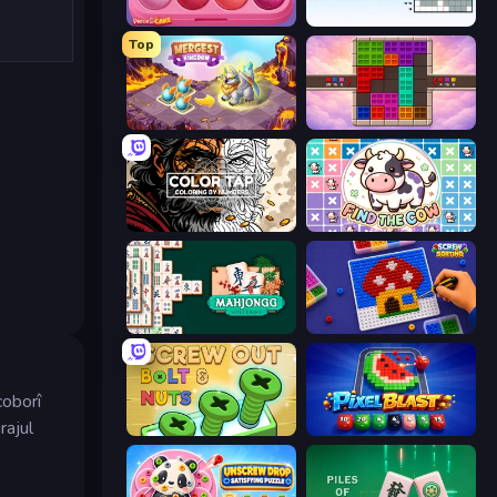
Piece of Cake: Merge and Bake
Nonogram Square
Top
Mergest Kingdom
Color Cube Puzzle
Color Tap: Coloring by Numbers
Find The Cow
Mahjongg Solitaire
Screw Sorting
coborî
rajul
Screw Out: Bolts and Nuts
Pixel Blast