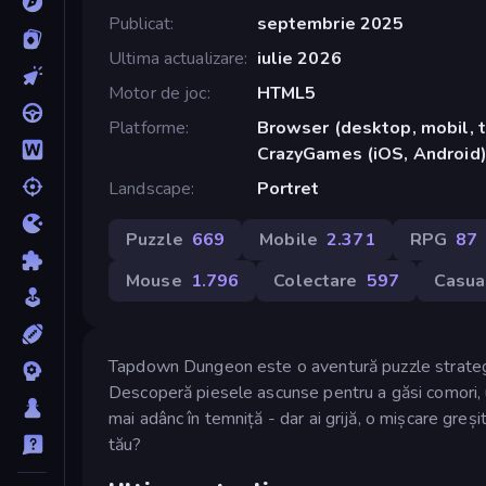
Publicat
septembrie 2025
Ultima actualizare
iulie 2026
Motor de joc
HTML5
Platforme
Browser (desktop, mobil, t
CrazyGames (iOS, Android
Landscape
Portret
Puzzle
669
Mobile
2.371
RPG
87
Mouse
1.796
Colectare
597
Casua
Tapdown Dungeon este o aventură puzzle strategic
Descoperă piesele ascunse pentru a găsi comori, u
mai adânc în temniță - dar ai grijă, o mișcare greși
tău?