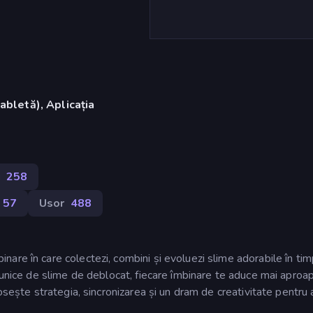
abletă), Aplicația
g
258
57
Usor
488
are în care colectezi, combini și evoluezi slime adorabile în tim
i unice de slime de deblocat, fiecare îmbinare te aduce mai aproa
osește strategia, sincronizarea și un dram de creativitate pentru 