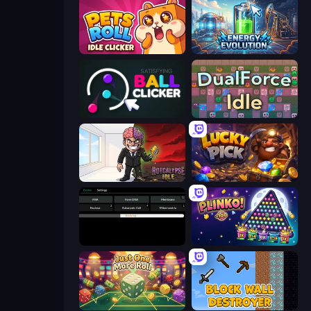
Pets Roll: Idle Clicker
Energy Evolution
Satisfying Ball Clicker
DualForce Idle
Rotcalypse: Idle Incremental
Lucky Pick
Evolve
PLINKO!
Just One More Roll
Block Wall Destroyer