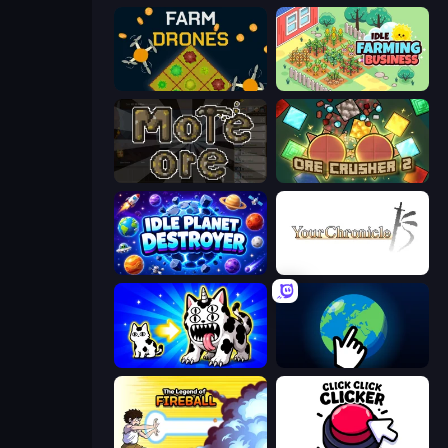
Farm Drones
Idle Farming Business
More Ore
OreCrusher 2
Idle Planet Destroyer
Your Chronicle
Strange Cats
Planet Clicker 2