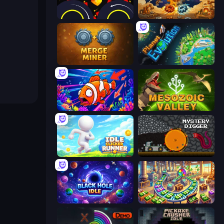
Crusher Clicker
Gear Factory
Merge Miner
Planet Evolution: Idle Clicker
Fish Catch Idle
Cell to Singularity: Mesozoic Valley
Idle Clicker Runner
Mystery Digger
Black Hole Idle
Money Factory: Tycoon Idle Game