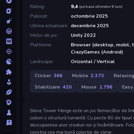
Rating
9,4
(
pe baza ultimelor 6 luni
)
Publicat
octombrie 2025
Ultima actualizare
decembrie 2025
Motor de joc
Unity 2022
Platforme
Browser (desktop, mobil, t
CrazyGames (Android)
Landscape
Orizontal / Vertical
Clicker
366
Mobile
2.373
Relaxin
Stabilizare
420
Mouse
1.796
Easy
Slime Tower Merge este un joc fermecător de îmbin
cobori o structură turnantă. Cu peste 80 de tipur
descoperirea unor creaturi noi și încântătoare. Fol
construi cea mai bună colecție de slime.