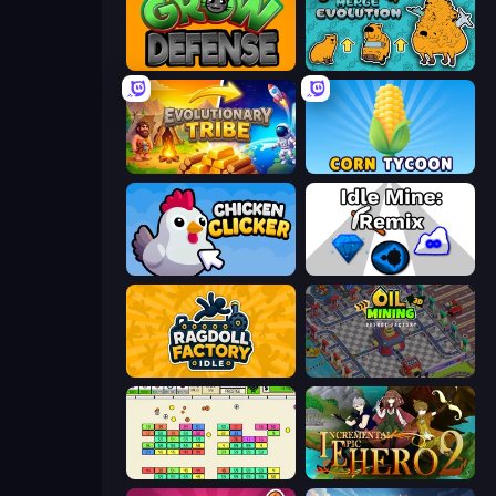
Grow Defense
Capybara Merge Evolution
Evolutionary Tribe
Corn Tycoon
Chicken Clicker
Idle Mine: Remix
Ragdoll Factory Idle
Oil Mining 3D: Petrol Factory
Idle Breakout
Incremental Epic Hero 2