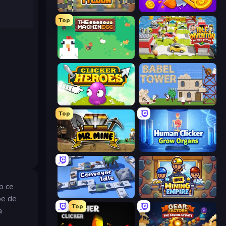
Leek Factory Tycoon
Farm Ring Idle
Top
The MachinEGG
Idle Inventor
Clicker Heroes
Babel Tower
Top
Mr. Mine
Human Clicker: Grow Organs
p ce
Conveyor Idle
Idle Mining Empire
pe de
Top
a