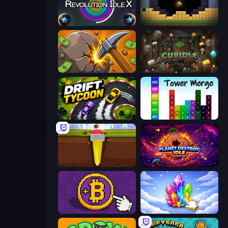
Revolution Idle X
Pickaxe Crusher Idle
Mine Clicker
Cubidle
Drift Tycoon
Tower Merge
Pen Dig
Planet Destroy Idle
Money Maker
Crystalia Idle Clicker