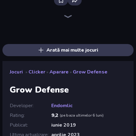
Bloxd.io
Ragdoll Archers
EvoWars.io
Piece of Cake: Merge and Bake
Veck.io
Racing Limits
Traffic Rider
Mahjongg Solitaire
Screw Out: Bolts and Nuts
Words of Wonders
Piles of Mahjong
Designville: Merge & Design
Miniblox
Space Waves
Stickman Clash
SkillWarz
Fortzone Battle Royale
Arrow Escape
Arată mai multe jocuri
Jocuri
Clicker
Aparare
Grow Defense
»
»
»
Grow Defense
Developer
Endomlic
Rating
9,2
(
pe baza ultimelor 6 luni
)
Publicat
iunie 2019
Ultima actualizare
aprilie 2023