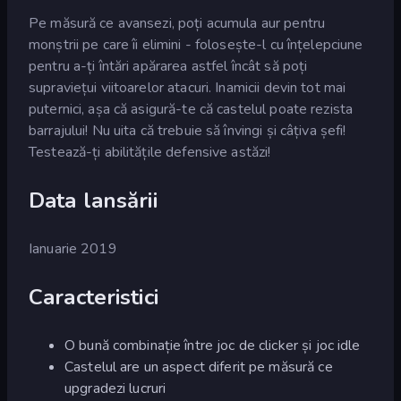
Pe măsură ce avansezi, poți acumula aur pentru
monștrii pe care îi elimini - folosește-l cu înțelepciune
pentru a-ți întări apărarea astfel încât să poți
supraviețui viitoarelor atacuri. Inamicii devin tot mai
puternici, așa că asigură-te că castelul poate rezista
barrajului! Nu uita că trebuie să învingi și câțiva șefi!
Testează-ți abilitățile defensive astăzi!
Data lansării
Ianuarie 2019
Caracteristici
O bună combinație între joc de clicker și joc idle
Castelul are un aspect diferit pe măsură ce
upgradezi lucruri