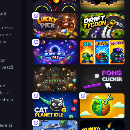
Crusher Clicker
Pickaxe Crusher Idle
țată
e
n devin
ri, de
Lucky Pick
Drift Tycoon
 mai
tor
Black Hole Idle
Pumpkin Defense: Merge Cannon
tivează
 de
Cubidle
Pong Clicker
ial al
entru a
Cat Planet Idle
Land Explorers: Merge & Build
ede și