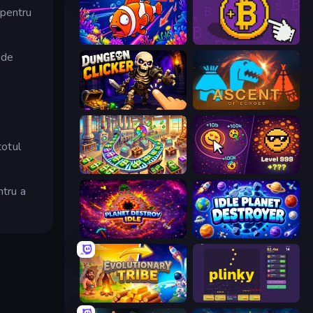
 pentru
Fish Catch Idle
Money Maker
 de
Dungeon Clicker
Ascent of Echoes
totul
Money Factory: Tycoon Idle Game
Dominate All Shapes
ntru a
Planet Destroy Idle
Idle Planet Destroyer
Evolutionary Tribe
Plinky