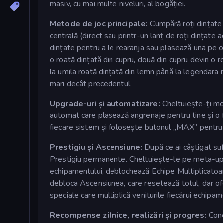
masiv, cu mai multe niveluri, al bogăției.
Metode de joc principale:
Cumpără roți dințate 
centrală (direct sau printr-un lanț de roți dințate
dințate pentru a le rearanja sau plasează una pe o 
o roată dințată din cupru, două din cupru devin o ro
la umila roată dințată din lemn până la legendara r
mari decât precedentul.
Upgrade-uri și automatizare:
Cheltuiește-ți mon
automat care plasează angrenaje pentru tine și o
fiecare sistem și folosește butonul „MAX” pentru a
Prestigiu și Ascensiune:
După ce ai câștigat suf
Prestigiu permanente. Cheltuiește-le pe meta-upgra
echipamentului, deblochează Echipe Multiplicatoar
debloca Ascensiunea, care resetează totul, dar of
speciale care multiplică veniturile fiecărui echipam
Recompense zilnice, realizări și progres:
Cone