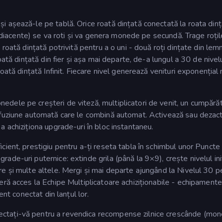
și așează-le pe tablă. Orice roată dințată conectată la roata din
 adiacente) se va roti și va genera monede pe secundă. Trage roțil
roată dințată potrivită pentru a o uni - două roți dințate din lem
ată dințată din fier și așa mai departe, de-a lungul a 30 de nivelu
oată dințată Infinit. Fiecare nivel generează venituri exponențial
edele pe creșteri de viteză, multiplicatori de venit, un cumpără
 fuziune automată care le combină automat. Activează sau dezac
 achiziționa upgrade-uri în bloc instantaneu.
icient, prestigiu pentru a-ți reseta tabla în schimbul unor Puncte
de-uri puternice: extinde grila (până la 9×9), crește nivelul iniț
e și multe altele. Mergi și mai departe ajungând la Nivelul 30 p
eră acces la Echipe Multiplicatoare achiziționabile - echipamente
ent conectat din lanțul lor.
ctați-vă pentru a revendica recompense zilnice crescânde (mon