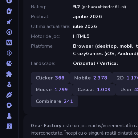
Rating
9,2
(
pe baza ultimelor 6 luni
)
Publicat
aprilie 2026
Ultima actualizare
iulie 2026
Motor de joc
HTML5
Platforme
Browser (desktop, mobil, t
CrazyGames (iOS, Android
Landscape
Orizontal / Vertical
Clicker
366
Mobile
2.378
2D
1.17
Mouse
1.799
Casual
1.009
Usor
4
Combinare
241
Gear Factory
este un joc inactiv/incremental în 
interconectate. Începi cu o singură roată dințată ce