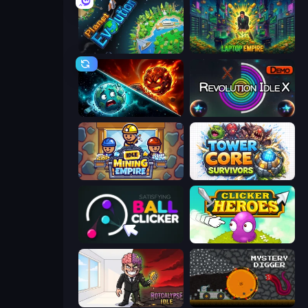
Planet Evolution: Idle Clicker
Laptop Empire
PlanetCrush 2
Revolution Idle X
Idle Mining Empire
Tower Core Survivors
Satisfying Ball Clicker
Clicker Heroes
Rotcalypse: Idle Incremental
Mystery Digger