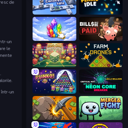
cresc de
Conveyor Idle
Plinko Idle
Crystalia Idle Clicker
Bills Must Be Paid
ntr-un
are le
pamente
Just One More Roll
Farm Drones
.
lorile.
 într-un
PLINKO!
Neon Core Breaker
Mine Clicker
Merge & Fight