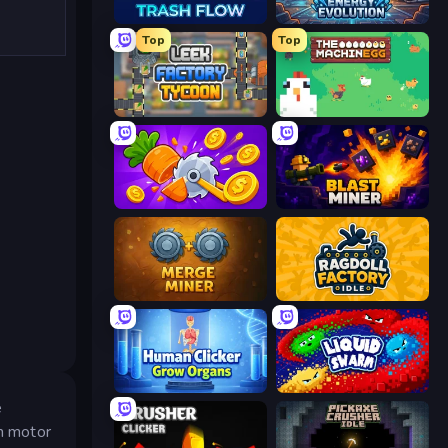
Trash Flow
Energy Evolution
Top
Top
Leek Factory Tycoon
The MachinEGG
Farm Ring Idle
Blast Miner
Merge Miner
Ragdoll Factory Idle
Human Clicker: Grow Organs
Liquid Swarm
e
un motor