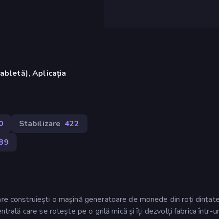
abletă), Aplicația
)
0
Stabilizare
422
89
care construiești o mașină generatoare de monede din roți dințat
ntrală care se rotește pe o grilă mică și îți dezvolți fabrica într-