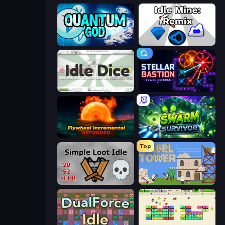
Quantum God
Idle Mine: Remix
Idle Dice
Stellar Bastion
Flywheel Incremental: Reforged
Swarm Survivor
Top
Simple Loot Idle
Babel Tower