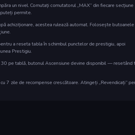
păra un nivel. Comutați comutatorul „MAX” din fiecare secțiune
 puteți permite.
pă achiziționare, acestea rulează automat. Folosește butoanele
țiune.
ntru a reseta tabla în schimbul punctelor de prestigiu, apoi
unea Prestigiu.
30 pe tablă, butonul Ascensiune devine disponibil — resetând 
cu 7 zile de recompense crescătoare. Atingeți „Revendicați” pe