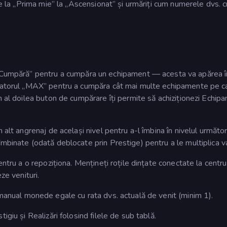
 de la „Prima mie” la „Ascensionat” și urmăriți cum numerele dvs. 
Cumpără” pentru a cumpăra un echipament — acesta va apărea î
utatorul „MAX” pentru a cumpăra cât mai multe echipamente pe c
n al doilea buton de cumpărare îți permite să achiziționezi Echi
 alt angrenaj de același nivel pentru a-l îmbina în nivelul următor
mbinate (odată deblocate prin Prestige) pentru a le multiplica va
entru a o repoziționa. Mențineți roțile dințate conectate la centru
ze venituri.
manual monede egale cu rata dvs. actuală de venit (minim 1).
giu și Realizări folosind filele de sub tablă.