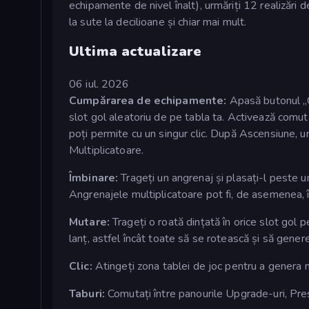
echipamente de nivel înalt), urmăriți 12 realizări
la sute la decilioane și chiar mai mult.
Ultima actualizare
06 iul. 2026
Cumpărarea de echipamente:
Apasă butonul „
slot gol aleatoriu de pe tabla ta. Activează com
poți permite cu un singur clic. După Ascensiune, u
Multiplicatoare.
Îmbinare:
Trageți un angrenaj și plasați-l peste un
Angrenajele multiplicatoare pot fi, de asemenea, î
Mutare:
Trageți o roată dințată în orice slot gol p
lanț, astfel încât toate să se rotească și să genere
Clic:
Atingeți zona tablei de joc pentru a genera 
Taburi:
Comutați între panourile Upgrade-uri, Presti