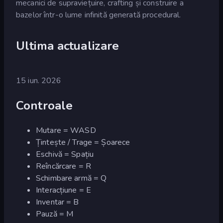
mecanici de supraviețuire, crafting și construire a
bazelor într-o lume infinită generată procedural.
Ultima actualizare
15 iun. 2026
Controale
Mutare = WASD
Țintește / Trage = Șoarece
Eschivă = Spațiu
Reîncărcare = R
Schimbare armă = Q
Interacțiune = E
Inventar = B
Pauză = M