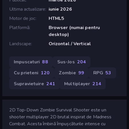
Ultima actualizare
iunie 2026
Motor de joc
HTML5
Platformă
Browser (numai pentru
desktop)
Landscape
Orizontal / Vertical
Impuscaturi
88
Sus-Jos
204
Cu prieteni
120
Zombie
99
RPG
53
Supravietuire
241
Multiplayer
214
2D Top-Down Zombie Survival Shooter este un
shooter multiplayer 2D brutal inspirat de Madness
Combat. Acesta îmbină împușcăturile intense cu