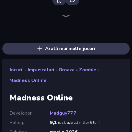
SkillWarz
Zombie Hunters Online
Fragen
Redcoats.io
Ships Battlefield 3D
Stickman and Guns
Shoot Brainrot
Drunken Duel 2
Wild Hunter 3D
Sniper Mission
Dogfight
ZombieStrike
Tanks 3D
Attack of Duty
Command Strike FPS
Shape Shooter 3
Mine Shooter 2: Noob vs Mobs
Toilets Worms Shooter
Arată mai multe jocuri
Jocuri
Impuscaturi
Groaza
Zombie
»
»
»
»
Madness Online
Madness Online
Developer
Madguy777
Rating
9,1
(
pe baza ultimelor 6 luni
)
Publicat
martie 2026