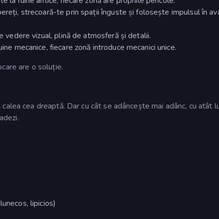
 la ruine antice, fiecare zonă are propriile pericole.
reți, strecoară-te prin spații înguste și folosește impulsul în av
e vedere vizual, plină de atmosferă și detalii.
uine mecanice, fiecare zonă introduce mecanici unice.
care are o soluție.
 calea cea dreaptă. Dar cu cât se adâncește mai adânc, cu atât 
adezi.
unecos, lipicios)