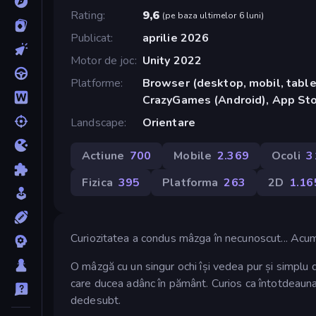
Rating
9,6
(
pe baza ultimelor 6 luni
)
Publicat
aprilie 2026
Motor de joc
Unity 2022
Platforme
Browser (desktop, mobil, tablet
CrazyGames (Android), App Sto
Landscape
Orientare
Actiune
700
Mobile
2.369
Ocoli
3
Fizica
395
Platforma
263
2D
1.16
Curiozitatea a condus mâzga în necunoscut... Acum
O mâzgă cu un singur ochi își vedea pur și simplu 
care ducea adânc în pământ. Curios ca întotdeauna,
dedesubt.