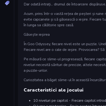
Dar odată intrați... drumul de întoarcere dispăruse.
Acum, prins într-o vastă rețea de peșteri și ruine
evite capcanele și să găsească o ieșire. Fiecare tu
în lunga sa călătorie spre casă.
Găsește ieșirea
În Goo Odyssey, fiecare nivel este un puzzle. Unele
Fiecare nivel are o cale de ieșire. Provocarea? Să
Pe măsură ce slime-ul progresează, fiecare capito
niveluri necesită sărituri de precizie, altele necesită
a puzzle-urilor.
Curiozitatea a băgat slime-ul în această încurcătură
Caracteristici ale jocului
10 niveluri pe capitol - Fiecare capitol intro