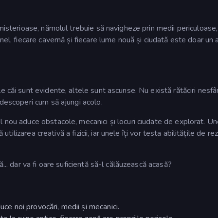
 misterioase, nămolul trebuie să navigheze prin medii periculoase,
nel, fiecare cavernă și fiecare lume nouă și ciudată este doar un 
 căi sunt evidente, altele sunt ascunse. Nu există rătăciri nesfâr
 descoperi cum să ajungi acolo.
l nou aduce obstacole, mecanici și locuri ciudate de explorat. Un
 utilizarea creativă a fizicii, iar unele îți vor testa abilitățile de r
... dar va fi oare suficientă să-l călăuzească acasă?
duce noi provocări, medii și mecanici.