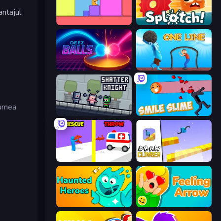
antajul
Level EATEN!
Splotch!
Deez Balls
One Line
lumea
Shatter Knight
Smile Slime
Rescue Throw
Draw Climber
Haunted Heroes
Feeling Arrow