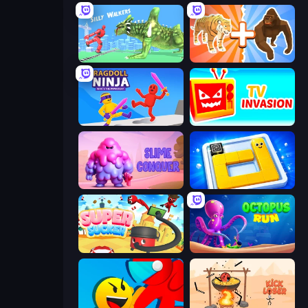
Silly Walkers
Animal DNA Run
Ragdoll Ninja: Imposter Hero
TV Invasion
Slime Conquer: Epic Battles
Ice Slide
Super Sucker 3D
OctopusRun