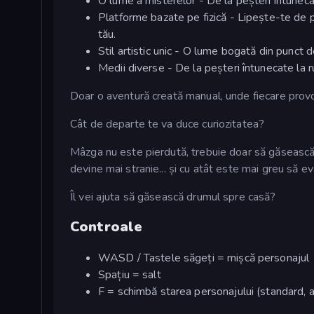
O lume a misterelor - De la peșteri întunecate
Platforme bazate pe fizică - Lipește-te de pe
tău.
Stil artistic unic - O lume bogată din punct d
Medii diverse - De la peșteri întunecate la r
Doar o aventură creată manual, unde fiecare provo
Cât de departe te va duce curiozitatea?
Mâzga nu este pierdută, trebuie doar să găsească
devine mai stranie... și cu atât este mai greu să ev
Îl vei ajuta să găsească drumul spre casă?
Controale
WASD / Tastele săgeți = mișcă personajul
Spațiu = salt
F = schimbă starea personajului (standard, al