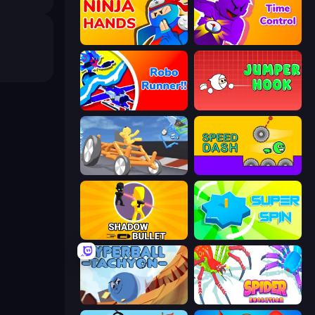
Ninja Hands
Time Control!
Robo Runner
Jumper Hook
Draw Crash Race
Speed Dash
Shadow Bullet
Super Spin
Hyperball Tachyon
Spider Evolution: Runner Game