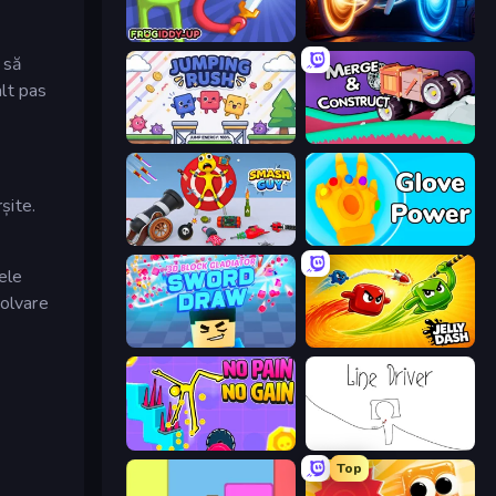
Frogiddy
Portal Escape
 să
alt pas
Jumping Rush
Merge & Construct
șite.
Smash Guy: Ragdoll Punch Hero
Glove Power
ele
ezolvare
3D Block Gladiator: Sword Draw
Jelly Dash
No Pain No Gain - Ragdoll Sandbox
Line Driver
Top