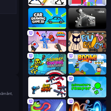
Doodle Smash
Who Dies Last?
Car Drawing Game 3D
Sqube Darkness
TNT Bomber
Fluid Enigma
Crazy Dummy Swing Multiplayer
Boom!
 pământ,
Gun Blast
Adventure Jumper