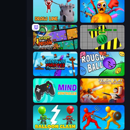
Draw Line
Fun Ragdoll Challenge!
Escape From Prison Multiplayer
Hydraulic Press 2D ASMR
Cannon Pirates Multiplayer
Rough Ball
Mind Controller
Felon Play: Ragdoll Sandbox
Balloon Clash
Epic Sword Battle! Fight in Arena