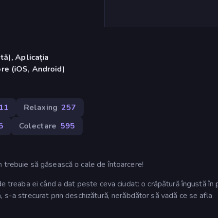
ă), Aplicația
re (iOS, Android)
11
Relaxing
257
5
Colectare
595
 trebuie să găsească o cale de întoarcere!
de treaba ei când a dat peste ceva ciudat: o crăpătură îngustă în
 s-a strecurat prin deschizătură, nerăbdător să vadă ce se afla