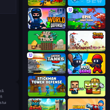
TimeWarriors
War Sea
World Z Defense - Zombie Defense
Epic Army Clash
Age of Tanks Warriors: TD War
Tower vs Goblins
Merge Master Tanks: Tank Wars
Evo Gears
că.
Stickman Tower Defense Idle 3D
Zombie Horde: Build & Survive
fi
stui