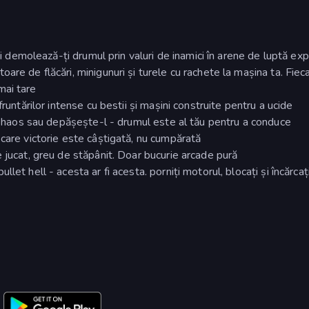
 și demolează-ți drumul prin valuri de inamici în arene de luptă ex
are de flăcări, minigunuri și turele cu rachete la mașina ta. Fiec
mai tare
fruntărilor intense cu bestii și mașini construite pentru a ucide
rin haos sau depășește-l - drumul este al tău pentru a conduce
ecare victorie este câștigată, nu cumpărată
e jucat, greu de stăpânit. Doar bucurie arcade pură
let hell - acesta ar fi acesta. porniți motorul, blocați și încărcați