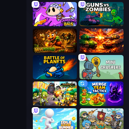
Dungeons and Bags
Guns vs Zombies
Hivebound
War Machine Clash
Battle of the Planets
Mini Crushers
Zombies 4 Weapon Merge
Merge Team Tactics