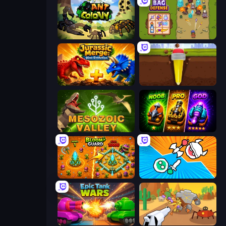
Ant Colony: New War
Bag Defense
Jurassic Merge: Dino Evolution
Pen Dig
Cell to Singularity: Mesozoic Valley
Merge Survival
BloomGuard
Merge Knights!
Tanks Merge
Idle Gun Survivor