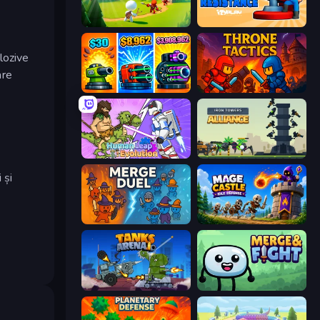
Age Of Arms
Human Resistance
plozive
are
Pumpkin Defense: Merge Cannon
Throne Tactics
Human Leap: Evolution
Iron Towers Alliance
 și
MergeDuel.io
Mage Castle Idle Defense
Tanks Arena io: Craft & Combat
Merge & Fight