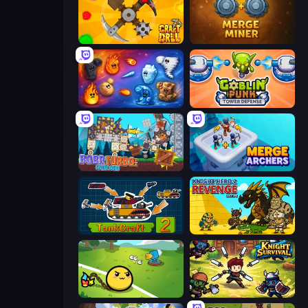
Craft Drill
Merge Miner
Elemental Merge
Goblin Punk Tower Defense
Bobr Turbo: Craft Cars
Merge Archers
TankCraft 2
Knight Hero 2 Revenge Idle RPG
Monster Mixer Idle
Knight Survival