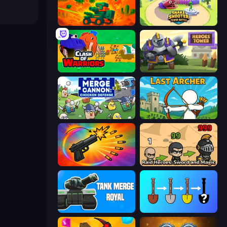
Planetary Defense
Snake Shooter: Tower Battle
Clash of Warriors
Heroes Tower
Merge Cannon: Chicken Defense
Last Archer
Chair Force Buzz
Raid Heroes: Sword and Magic
Tank Merge Royal
Merge Tools - Merge and Dig