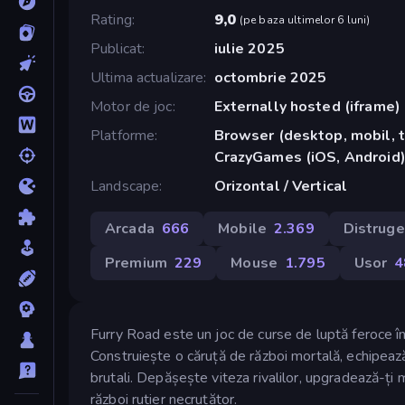
Rating
9,0
(
pe baza ultimelor 6 luni
)
Publicat
iulie 2025
Ultima actualizare
octombrie 2025
Motor de joc
Externally hosted (iframe)
Platforme
Browser (desktop, mobil, t
CrazyGames (iOS, Android)
Landscape
Orizontal / Vertical
Arcada
666
Mobile
2.369
Distruge
Premium
229
Mouse
1.795
Usor
4
Furry Road este un joc de curse de luptă feroce în
Construiește o căruță de război mortală, echipează
brutali. Depășește viteza rivalilor, upgradează-ți 
război rutier necruțător.