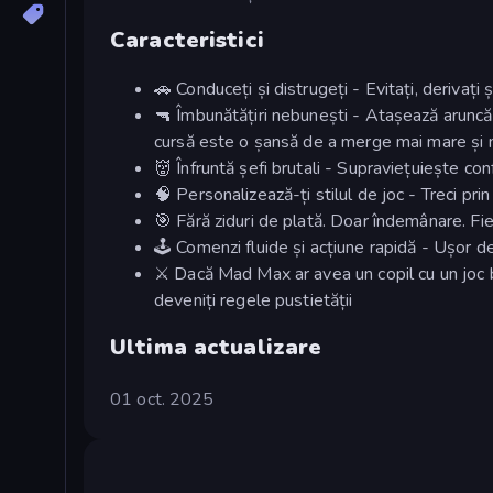
Caracteristici
🚗 Conduceți și distrugeți - Evitați, derivați
🔫 Îmbunătățiri nebunești - Atașează aruncăto
cursă este o șansă de a merge mai mare și 
👹 Înfruntă șefi brutali - Supraviețuiește con
🧠 Personalizează-ți stilul de joc - Treci p
🎯 Fără ziduri de plată. Doar îndemânare. Fi
🕹️ Comenzi fluide și acțiune rapidă - Ușor d
⚔️ Dacă Mad Max ar avea un copil cu un joc bul
deveniți regele pustietății
Ultima actualizare
01 oct. 2025