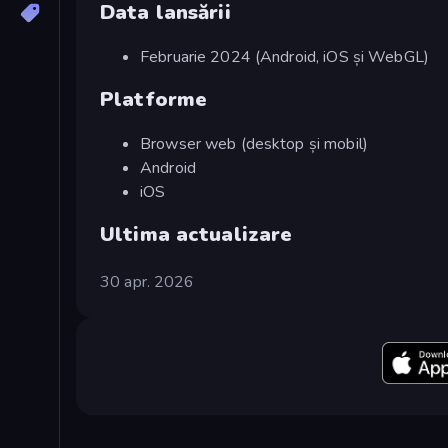
Data lansării
Februarie 2024 (Android, iOS și WebGL)
Platforme
Browser web (desktop și mobil)
Android
iOS
Ultima actualizare
30 apr. 2026