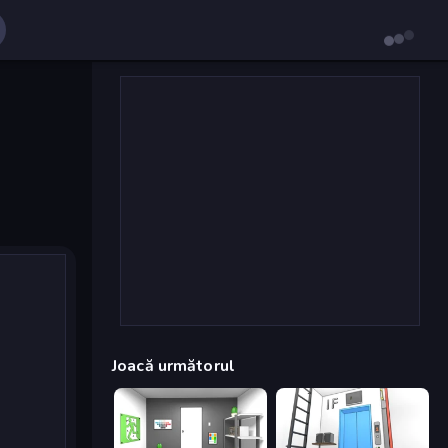
Joacă următorul