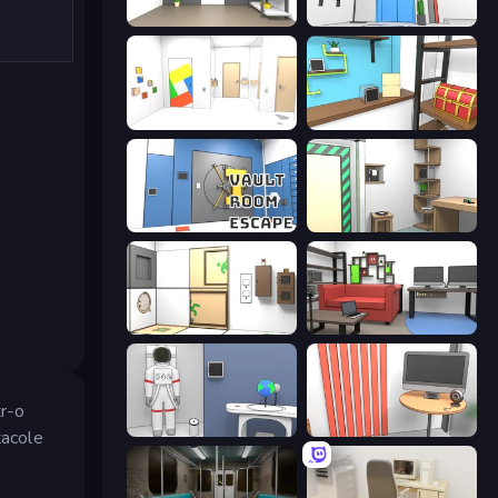
Paint Room Escape
Elevator Room Escape
Mirror Room Escape
Game Cafe Escape
Vault Room Escape
Machine Room Escape
Puzzle Room Escape
Video Studio Escape
tr-o
Space Museum Escape
Computer Office Escape
tacole