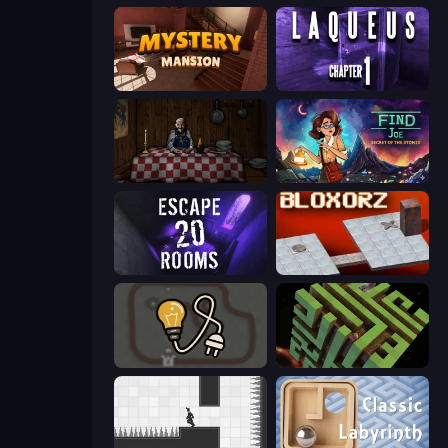
Mystery Mansion: Puzzle Escape
Laqueus Escape: Chapter I
Little Cabin in the Woods
Find Joe: Secret of The Stones
Escape 20 Rooms
Bloxorz
Light The Lamp
Maze Planet 3D