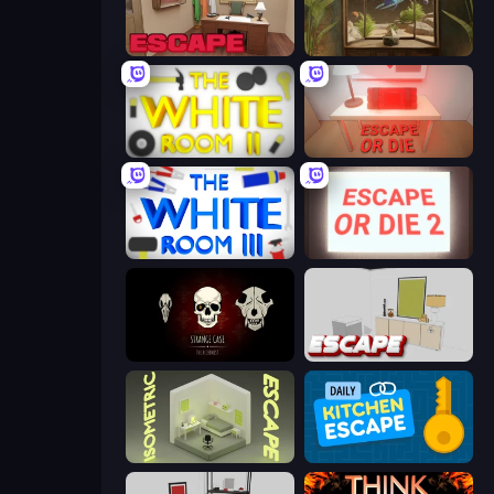
Escape or Die 3
TRACE
The White Room 2
Escape or Die
The White Room 3
Escape or Die 2
Room Escape: Strange Case
The White Room 4
Isometric Escape
Daily Kitchen Escape