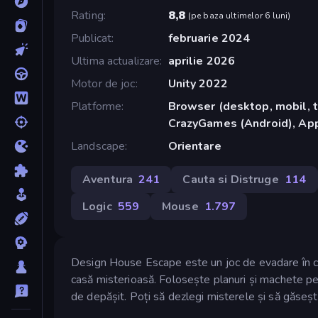
Rating
8,8
(
pe baza ultimelor 6 luni
)
Publicat
februarie 2024
Ultima actualizare
aprilie 2026
Motor de joc
Unity 2022
Platforme
Browser (desktop, mobil, t
CrazyGames (Android), App
Landscape
Orientare
Aventura
241
Cauta si Distruge
114
Logic
559
Mouse
1.797
Design House Escape este un joc de evadare în ca
casă misterioasă. Folosește planuri și machete pen
de depășit. Poți să dezlegi misterele și să găsești