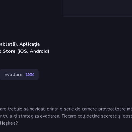
abletă), Aplicația
 Store (iOS, Android)
Evadare
188
re trebuie să navigați printr-o serie de camere provocatoare în
tru a-ți strategiza evadarea. Fiecare colț deține secrete și obs
 ieșirea?