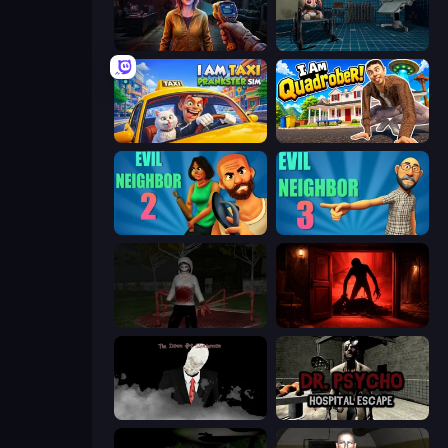
Survival Zone Zombie Outbreak
Hospital: Survive the Night
I Am Taxi Prankster Sim
I Am Quadrober!
Evil Neighbor 2
Evil Neighbor 3
Jeff the Killer: Horrendous Smile
Doors Castle
The Dawn of Slenderman
Dr. Psycho: Hospital Escape