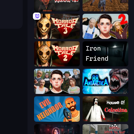
Krampus
Creepy Granny Scream: Scary Freddy
Horror Tale 3: The Witch
Schoolboy Escape 2
Horror Tale 2: Samantha
Iron Friend
Schoolboy Escape: Runaway
Antarctica 88
Evil Neighbor
House of Celestina