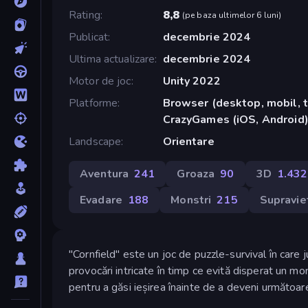
Rating
8,8
(
pe baza ultimelor 6 luni
)
Publicat
decembrie 2024
Ultima actualizare
decembrie 2024
Motor de joc
Unity 2022
Platforme
Browser (desktop, mobil, t
CrazyGames (iOS, Android
Landscape
Orientare
Aventura
241
Groaza
90
3D
1.432
Evadare
188
Monstri
215
Supravie
"Cornfield" este un joc de puzzle-survival în care j
provocări intricate în timp ce evită disperat un mo
pentru a găsi ieșirea înainte de a deveni următoare