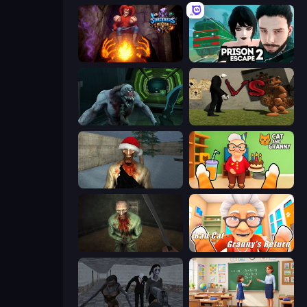
Sorcerers Refuge
Prison Escape 2
Shoot Your Nightmare: Space Isolation
Slenderman VS Freddy The Fazbear
Monster Christmas Terror
Cat and Granny
Shoot Your Nightmare: The Beginning
Bad Cat - Granny's Return