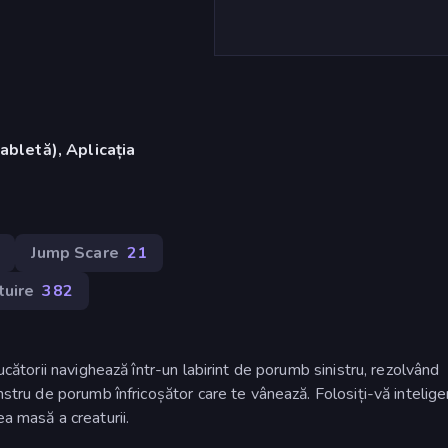
abletă), Aplicația
)
Jump Scare
21
tuire
382
ucătorii navighează într-un labirint de porumb sinistru, rezolvând
nstru de porumb înfricoșător care te vânează. Folosiți-vă intelig
a masă a creaturii.