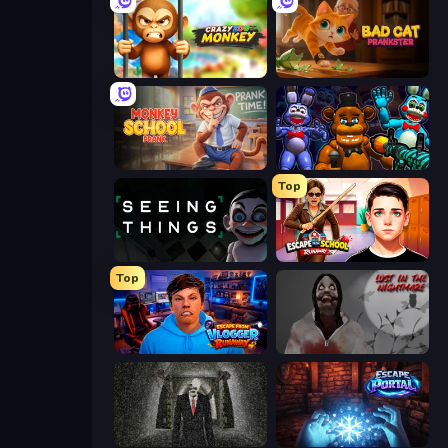
Crazy Zoo Monkey
Bad Cat Prankster
Monkey School Prank
FNaF Shooter
Top
Seeing Things
Escape from School: Runaway
Top
Escape from Vlogger: Runaway
Jeff The Killer: Lost in the Nightmare
Slenderman Must Die: Underground Bunker
Escape Portal