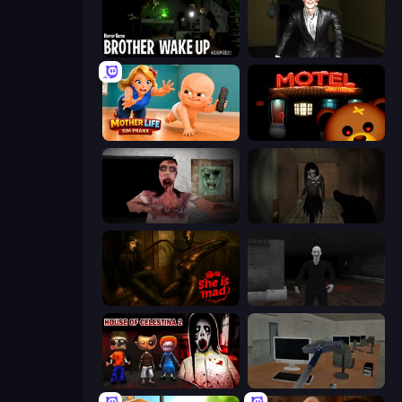
Brother Wake Up
Case: Smile 2
Mother Life Simulator: Prank
Bear Haven
Silent House
Slendrina Must Die: The Forest
She is Mad
Case: Smile
House of Celestina: Chapter Two
Office Horror Story