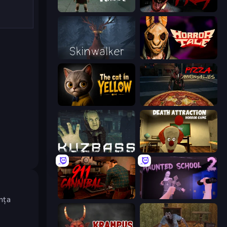
Haunted School
911: Prey
Skinwalker
Horror Tale
The Cat in Yellow
Pizza Anomalies
Kuzbass Horror
Death Attraction: Horror Game
911: Cannibal
Haunted School 2
ența