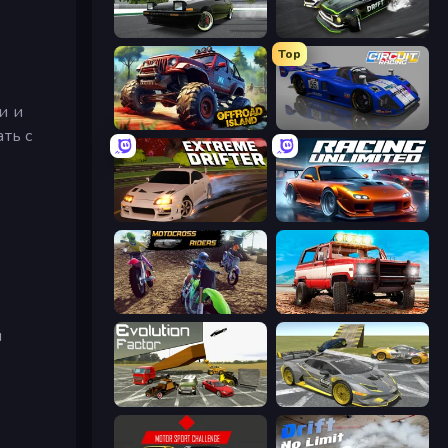
Drift Hunters
Drift Arena
Top
и и
Offroad Island
Circuit Racing
ть с
Extreme Drifter
Racing Unlimited
MotoCross Riders
Offroad Masters Challenge
ы
Evolution Factor
Wrong Way