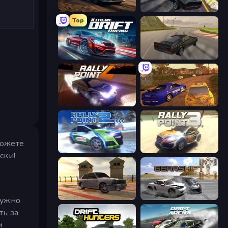
Rally Racer Dirt
Burnout Drift 2: Hilltop
Top
Xtreme DRIFT Racing
Burnout Drift
Rally Point 4
Dirt Rally Driver HD
можете
Rally Point 2
Rally Point 3
ски!
Burnout Drift 3: Seaport Max
Gearshift One
нужно
ть за
и