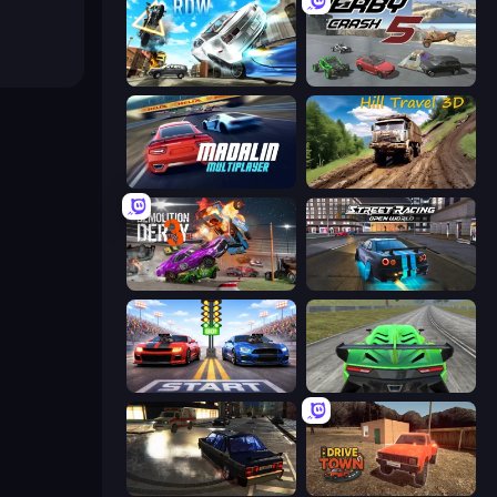
Real Drift World
Derby Crash 5
Madalin Cars Multiplayer
Hill Travel 3D
Demolition Derby 3
Street Racing: Open World
Street Racer 2
Speed Racing Pro 2
City Classic Car Driving: 131
DriveTown