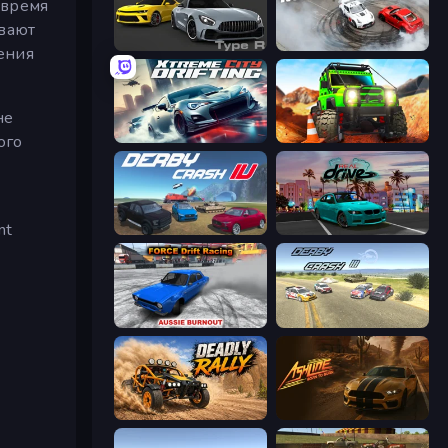
 время
ивают
Motor Sport Challenge Type R
Drift No Limit
ения
не
Xtreme City Drifting
Offroad Life 3D
ого
nt
Derby Crash 4
RealDrive
Force Drift Racing: Aussie Burnout
Derby Crash 3
Deadly Rally
Ashline Racing: Born To Burn