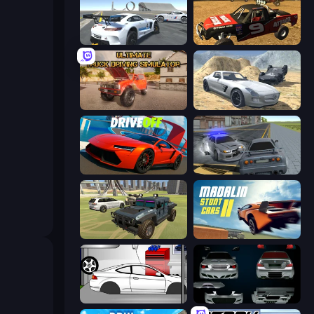
Crazy Stunt Cars Multiplayer
Offroad Dirt Racing 3D
Ultimate Truck Driving Simulator 2020
Derby Crash 2
DriveOff
RCC City Racing
4x4 Offroader
Madalin Stunt Cars 2
Drag Racer V2
Decorate My BMW M5