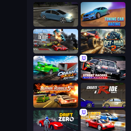
Drift Club
Tuning Car Racing
Demolition Derby 2
Extreme Offroad Cars 2
Crash Skill Racing
Street Racers Nitro Extreme
Burnin' Rubber 5 XS
Create-A-Ride