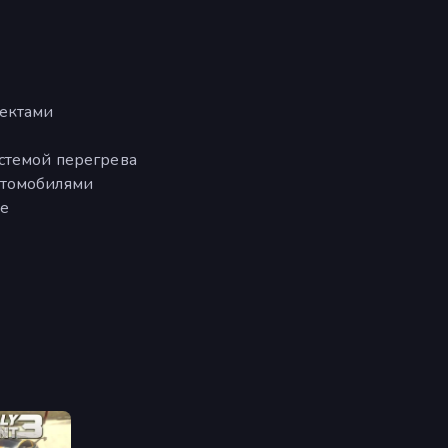
фектами
стемой перегрева
втомобилями
е