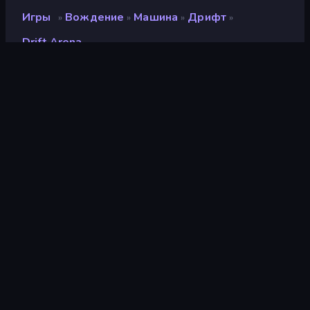
Игры
Вождение
Машина
Дрифт
»
»
»
»
Drift Arena
Drift Arena
Разработчик
Mad Hook
Рейтинг
8,9
(
за последние 6 месяцев
)
Выпущено
июнь 2024 г.
Последнее обновление
июнь 2024 г.
Игровой движок
Unity 2021
Платформы
Браузер (настольный
компьютер, мобильное
устройство, планшет),
Приложение
CrazyGames (Android),