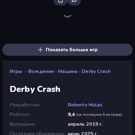
Real Car Driving
Racing Limits
Drive Quest
Rally Racer Dirt
Deadly Descent
Deadly Rally
Ramp Car VS Police: CHASE
Real Drift World
City Car Driving Simulator: Stunt
Madness Cars Destroy
Hustle & Drift in ZIL
Racing: Online!
Street Racing: Open World
Traffic Rider
Tuning Car Racing
Asphalt Rush
Real Cars in City
Obby: Car Crash Sandbox
Показать больше игр
Игры
Вождение
Машина
Derby Crash
»
»
»
Derby Crash
Разработчик
Roberto Mulas
Рейтинг
9,4
(
за последние 6 месяцев
)
Выпущено
апрель 2019 г.
Последнее обновление
июнь 2025 г.