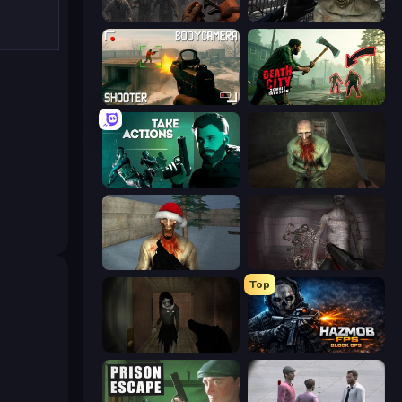
Path of Survivor
C-Virus Game: Outbreak
BodyCamera Shooter
Death City Zombie Invasion
Take Actions
Shoot Your Nightmare: The Beginning
Monster Christmas Terror
Portal Of Doom: Undead Rising
Top
Slendrina Must Die: The Forest
Hazmob FPS: Online Shooter