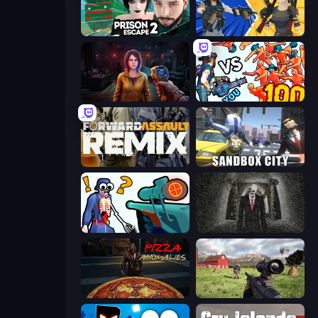
Prison Escape 2
BuildNow GG
Survival Zone Zombie Outbreak
Horde Killer: You vs 100
Forward Assault Remix
Sandbox City
Sniper Shot: Bullet Time
Slenderman Must Die: Underground Bunker
Pizza Anomalies
Dead Zed