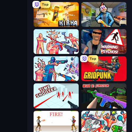
Top
Kirka.io
Save the Hostages
Time Shooter 2
City of Psychos
Top
Time Shooter 3: SWAT
Gridpunk - 3v3 Battle Royale
Time Shooter
War V: Survivor