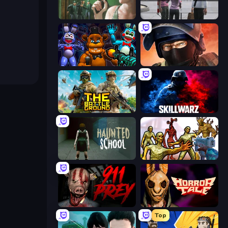
Prison Escape
Sniper Assassin - Government Agent
FNaF Shooter
Bullet Force
The Battleground
SkillWarz
Haunted School
Monster Shooter Apocalypse
911: Prey
Horror Tale
Top