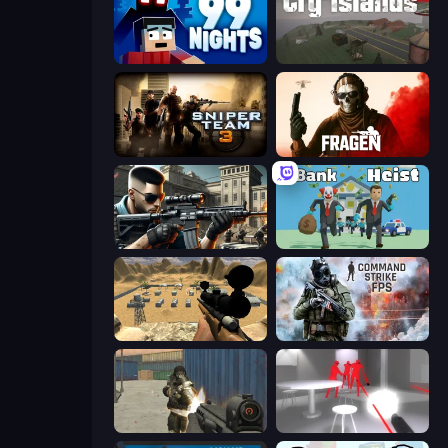
99 Nights (Bloxd.io)
Cry Islands
Sniper Team 3
Fragen
Sure Shot
Bank Heist
Ghost Sniper
Command Strike FPS
Masked Forces
SuperHot