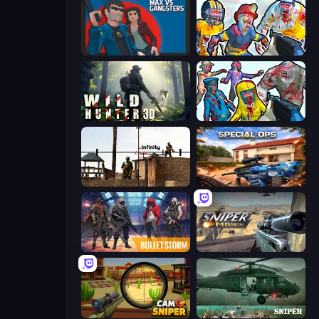
Max vs Gangsters
Zombies Shooter: Part 2
Wild Hunter 3D
Zombies Shooter
Lethal Sniper 3D: Army Soldier
Special Ops: GO
Bulletstorm
Sniper Mission
Camo Sniper
SNIPER