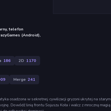
rny, telefon
razyGames (Android),
a
186
2D
1170
009
Merge
241
tyka osadzona w sekretnej cywilizacji gryzoni ukrytej na starym
 wojnę. Dowódź linią frontu Sojuszu Koła i walcz z mroczną magi
j do całkowitej dominacji.