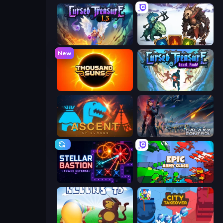
Cursed Treasure 1.5
Dark Stones: Card Battle RPG
New
Thousand Suns
Cursed Treasure Level Pack
Ascent of Echoes
Galaxy Control: 3D Strategy
Stellar Bastion
Epic Army Clash