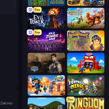
Tower Swap
AOD - Art Of Defense
Top
Evil Tower
Infinity Kingdom
Top
Idle Zombie Wave: Survivors
Cursed Treasure 2
Battle Arena
TimeWarriors
Tower Battle
Fortress Merge
Top
ą Zakonu