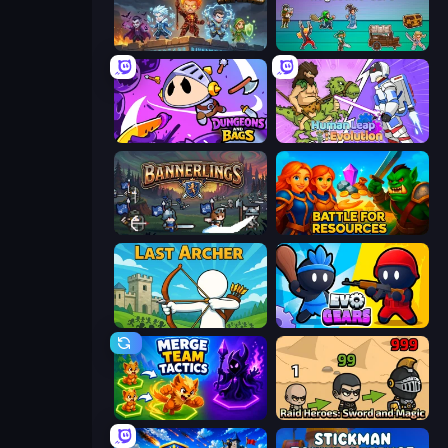
Wall Wars
Tavern Rumble: Roguelike Card
Dungeons and Bags
Human Leap: Evolution
Bannerlings
Battle for Resources
Last Archer
Evo Gears
Merge Team Tactics
Raid Heroes: Sword and Magic