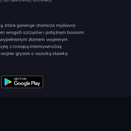
, która generuje chomicze myśliwce.
alom wrogich szczurów i potężnym bossom.
u wypełnionym złomem wojennym
ojnę z rosnącą intensywnością
j wojnie gryzoni o wysoką stawkę