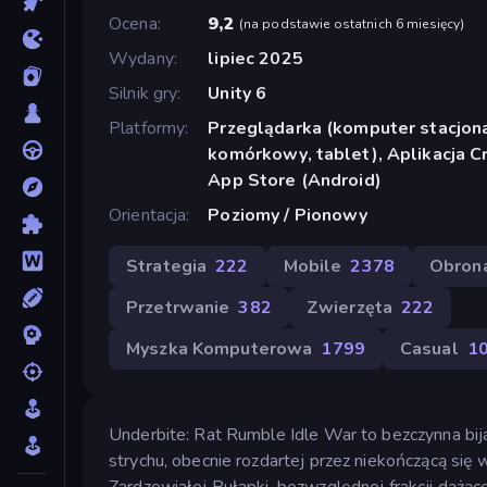
Ocena
9,2
(
na podstawie ostatnich 6 miesięcy
)
Wydany
lipiec 2025
Silnik gry
Unity 6
Platformy
Przeglądarka (komputer stacjona
komórkowy, tablet), Aplikacja C
App Store (Android)
Orientacja
Poziomy / Pionowy
Strategia
222
Mobile
2378
Obron
Przetrwanie
382
Zwierzęta
222
Myszka Komputerowa
1799
Casual
1
Underbite: Rat Rumble Idle War to bezczynna bija
strychu, obecnie rozdartej przez niekończącą się
Zardzewiałej Pułapki, bezwzględnej frakcji dążące