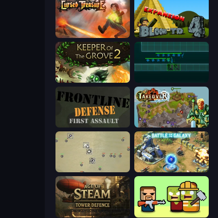
Cursed Treasure
Bloons Tower Defense 4 Expansion
Keeper of the Grove 2
Vector TD
Frontline Defense
Takeover
Desktop Tower Defense
Battle for the Galaxy
Age of Steam Tower Defence
Zombie Horde: Build & Survive