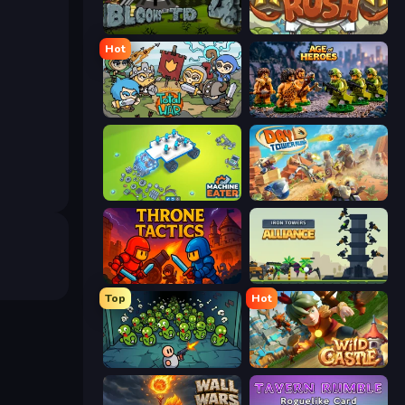
Bloons Tower Defense 4
Kingdom Rush
Hot
Raid Heroes: Total War
Age of Heroes
Machine Eater
Day D Tower Rush
Throne Tactics
Iron Towers Alliance
Top
Hot
Base Defence
Wild Castle TD: Grow Empire