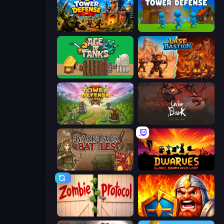
Tower Defense
Stickman Tower Defense Idle 3D
Age of Tanks Warriors: TD War
Last Bastion
Tower Defense Clash
UnderDark: Defense
Backpack Battles
Dwarves: Glory, Death, and Loot
Zombie Protocol
WarLink: Crown & Clash