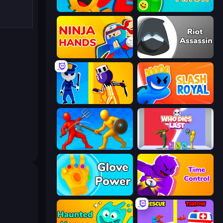
Riot Escape
Feeling Arrow
Ninja Hands
Riot Assassin
Jailbreak: Hide or Attack!
Slash Royal
Epic Sword Battle! Fight in Arena
Who Dies Last?
Glove Power
Time Control!