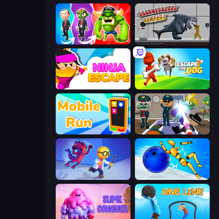
Infection Town of Zombies
Sharkosaurus Rampage
Ninja Escape
Escape the Dog
Mobile Run
Find The Alien
Bounce Out
Playground Man! Ragdoll Show!