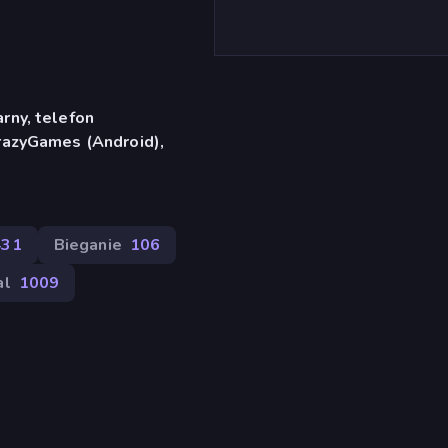
rny, telefon
razyGames (Android),
431
Bieganie
106
al
1009