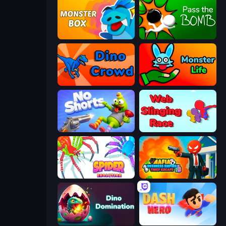
Monster Box
Pass The Bomb
Dino Crowd
Monster Life
No Shorts
Web Slinging Race
Spider Evolution: Runner Game
Mafia Business Empire: Thief Escape
Dino Domination
Dash Hero