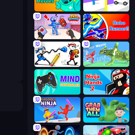
Haunted Heroes
Rescue Throw
TNT Bomber
Robo Runner
Doodle Smash
Silly Walkers
Mind Controller
Ninja Hands 2
Ragdoll Ninja: Imposter Hero
Grab Them All