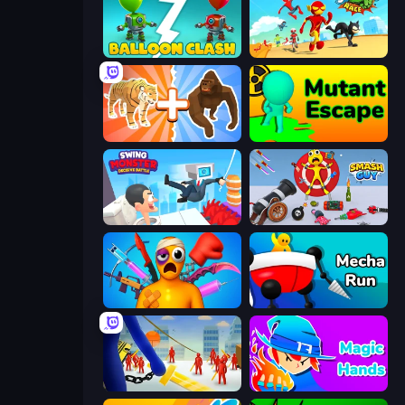
Balloon Clash
Superhero Race!
Animal DNA Run
Mutant Escape
Swing Monster: Decisive Battle
Smash Guy: Ragdoll Punch Hero
Fun Ragdoll Challenge!
Mecha Run
Slasher
Magic Hands