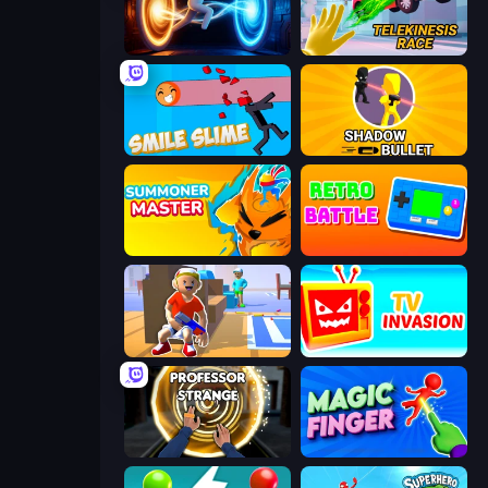
Portal Escape
Telekinesis Race 3D
Smile Slime
Shadow Bullet
Summoner Master
Retro Battle
Blaster Pranks
TV Invasion
Professor Strange
Magic Finger 3D