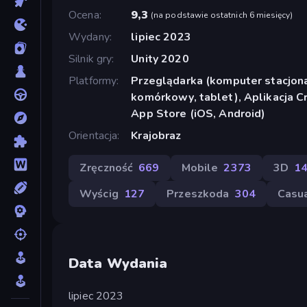
Ocena
9,3
(
na podstawie ostatnich 6 miesięcy
)
Wydany
lipiec 2023
Silnik gry
Unity 2020
Platformy
Przeglądarka (komputer stacjona
komórkowy, tablet), Aplikacja C
App Store (iOS, Android)
Orientacja
Krajobraz
Zręczność
669
Mobile
2373
3D
1
Wyścig
127
Przeszkoda
304
Casu
Data Wydania
lipiec 2023