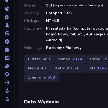
Ocena
9,3
(
na podstawie ostatnich 6 miesięcy
)
Wydany
listopad 2022
Silnik gry
HTML5
Platformy
Przeglądarka (komputer stacjona
komórkowy, tablet), Aplikacja 
Android)
Orientacja
Poziomy / Pionowy
Puzzle
669
Mobile
2374
Piksel
2
Magia
48
Platforma
263
2D
1167
Zbieranie
598
Data Wydania