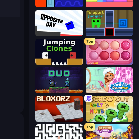
Lava and Aqua
Level EATEN!
Opposite Day
Teleport Jumper
Top
Jumping Clones
Piece of Cake: Merge and Bake
Duo
Designville: Merge & Design
Bloxorz
Screw Out: Bolts and Nuts
Top