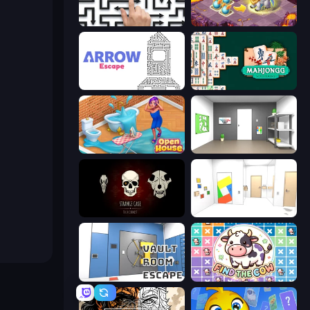
Arrow Escape: Puzzle
Mergest Kingdom
Arrow Escape
Mahjongg Solitaire
Open House
Paint Room Escape
Room Escape: Strange Case
Mirror Room Escape
Vault Room Escape
Find The Cow