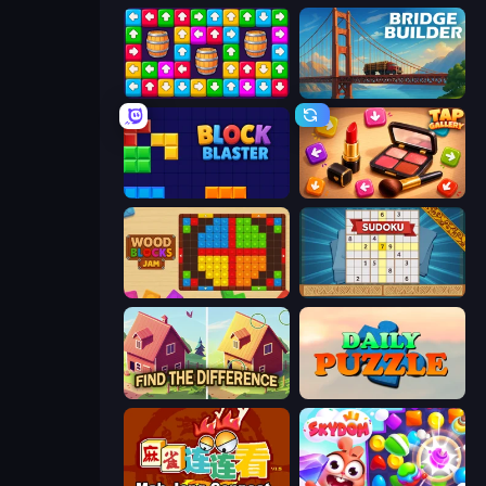
Tap Away Story
Bridge Builder
Block Blaster
Tap Gallery
Wood Blocks Jam
Sudoku Online
Find The Difference
Daily Puzzle