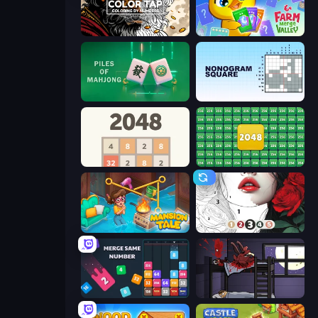
Color Tap: Coloring by Numbers
Farm Merge Valley
Piles of Mahjong
Nonogram Square
2048
2048 Merge Blocks
Mansion Tale: Merge Secrets
Numicolor
Drop & Merge the Numbers
The Visitor