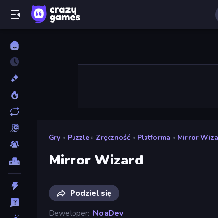
Gry
»
Puzzle
»
Zręczność
»
Platforma
»
Mirror Wiz
Mirror Wizard
Podziel się
Deweloper
NoaDev