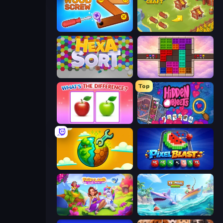
Wood Screw: Bolts Puzzle
Castle Craft
Hexa Sort
Color Cube Puzzle
Top
What's The Difference?
Hidden Objects
Land Explorers: Merge & Build
Pixel Blast
Fairyland Merge & Magic
Tropical Merge