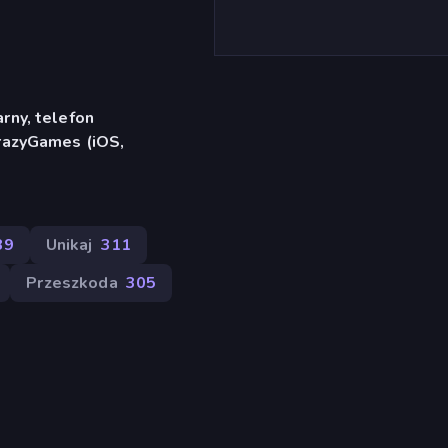
rny, telefon
CrazyGames (iOS,
89
Unikaj
311
Przeszkoda
305