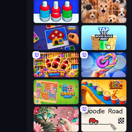
Nuts Puzzle: Sort By Color
Jigpic Solitaire
Screw Sorting
Tap 3D Wood Block Away
Goods Triple Match 3D
Twisted Tangle
Snake Out: Maze Escape
Coffee Color Blocks
Favorite Puzzles
Doodle Road