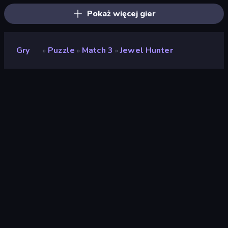
Pokaż więcej gier
Gry
Puzzle
Match 3
Jewel Hunter
»
»
»
Jewel Hunter
Deweloper
uyaer
Ocena
8,0
(
na podstawie ostatnich 6 miesięcy
)
Wydany
styczeń 2020
Silnik gry
HTML5
Platformy
Przeglądarka (komputer stacjonarny,
telefon komórkowy, tablet),
Aplikacja CrazyGames (iOS, Android)