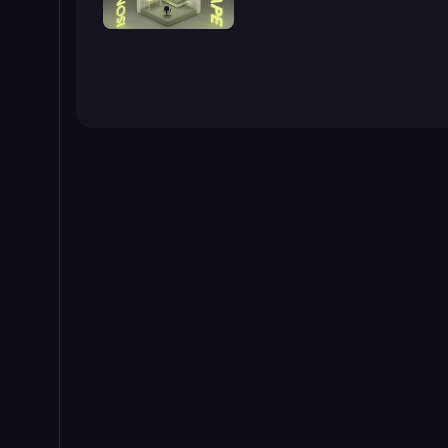
Isometric Escape