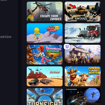
Escape from Zombies
FPV War Kamikaze Drone
iektóre
Road Master 3D
Snow Plow Truck
e
Underwater Survival
Simple Sandbox 3
Warzone Armor
Cowboy Lasso Master