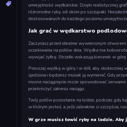
umiejętności wędkarskie. Dzięki realistycznej gr
różnorodne ryby, od okoni po szczupaki. Niezależni
dostosowanych do każdego poziomu umiejętności i
Jak grać w wędkarstwo podlodow
Zaczynasz przed idealnie wywierconym otworem, a
oczekiwania na połów dnia. Wędka ma kołowrotek
wywijać żyłkę. Strzałki wskazują kierunek w górę 
Poruszaj wędką w górę i w dół, aby skuteczniej wa
zjedzona i będziesz musiał ją wymienić. Gdy przyn
mocne naciągnięcie może spowodować zerwanie żył
przekroczyć zakresu naciągu.
Twój połów pozostanie na lodzie, podczas gdy 
w którym jesteś, a jeśli zabraknie ci szczęścia, r
W grze musisz łowić ryby na lodzie. Aby 