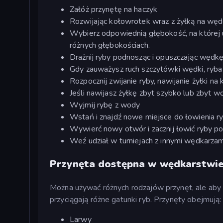
Załóż przynętę na haczyk
Rozwijając kołowrotek wraz z żyłką na wę
Wybierz odpowiednią głębokość, na której u
różnych głębokościach.
Drażnij ryby podnosząc i opuszczając wędkę
Gdy zauważysz ruch szczytówki wędki, ryba
Rozpocznij zwijanie ryby, nawijanie żyłki na 
Jeśli nawijasz żyłkę zbyt szybko lub zbyt w
Wyjmij rybę z wody
Wstań i znajdź nowe miejsce do łowienia r
Wywierć nowy otwór i zacznij łowić ryby p
Weź udział w turniejach z innymi wędkarzam
Przynęta dostępna w wędkarstw
Można używać różnych rodzajów przynęt, ale aby 
przyciągają różne gatunki ryb. Przynęty obejmują:
Larwy