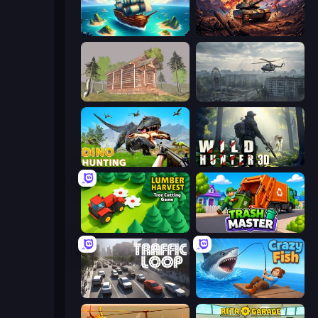
One Treasure
Iron Legion
Survive In The Forest
Free Rally: Pripyat
Dino Hunting Jurassic World
Wild Hunter 3D
Lumber Harvest: Tree Cutting Game
Trash Master
Traffic Loop
Crazy Fish