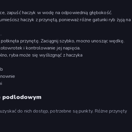
dce, zapuść haczyk w wodę na odpowiednią głębokość.
mieścisz haczyk z przynętą, ponieważ różne gatunki ryb żyją na
.
 połknęła przynętę. Zaciągnij szybko, mocno unosząc wędkę.
kołowrotek i kontrolowanie jej napięcia.
olno, ryba może się wyślizgnąć z haczyka
yb
onownie
i
ie podlodowym
uzyskać do nich dostęp, potrzebne są punkty. Różne przynęty