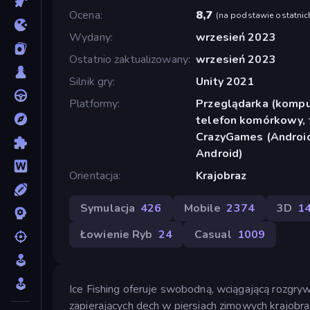
Ocena
8,7
(
na podstawie ostatnic
Wydany
wrzesień 2023
Ostatnio zaktualizowany
wrzesień 2023
Silnik gry
Unity 2021
Platformy
Przeglądarka (komput
telefon komórkowy, t
CrazyGames (Android
Android)
Orientacja
Krajobraz
Symulacja
426
Mobile
2374
3D
1
Łowienie Ryb
24
Casual
1009
Ice Fishing oferuje swobodną, wciągającą rozgry
zapierających dech w piersiach zimowych krajobra