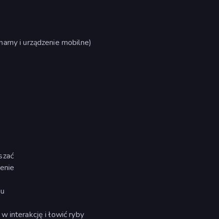
arny i urządzenie mobilne)
szać
zenie
wu
 interakcję i łowić ryby