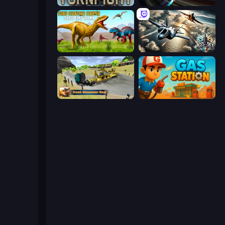
Turnfight
Starbase Gunship
Dino Hunting Sniper Shooting Game
Aces of the Sky: Epic Dogfights
Truck Simulator Real
Gas Station