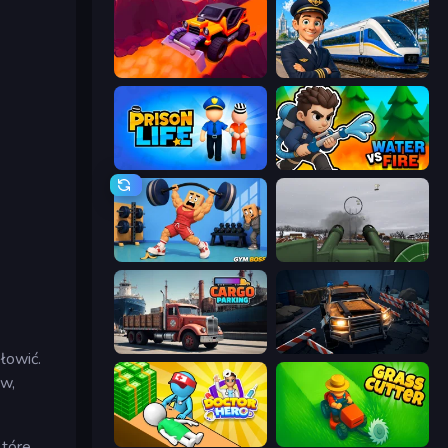
Sand King
Idle Train Empire Tycoon
Prison Life
Water vs Fire
Gym Boss
Flakmeister
Cargo Truck Parking
Cars vs Zombies
łowić.
ów,
Doctor Hero
Grass Cutter: Mowing Simulator
które