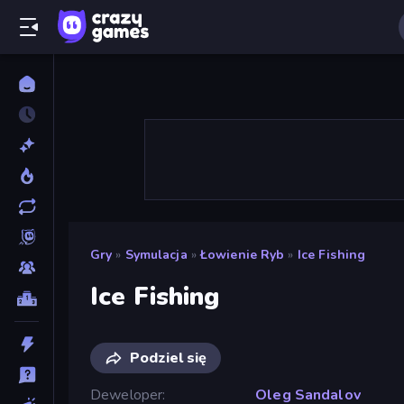
Gry
»
Symulacja
»
Łowienie Ryb
»
Ice Fishing
Ice Fishing
Podziel się
Deweloper
Oleg Sandalov