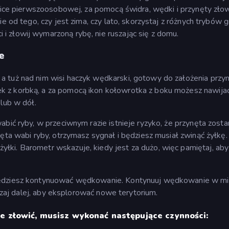
afice pierwszoosobowej, za pomocą świdra, wędki i przynęty zło
e od tego, czy jest zima, czy lato, skorzystaj z różnych trybów g
 złowij wymarzoną rybę, nie ruszając się z domu.
e
 tuż nad nim wisi haczyk wędkarski, gotowy do założenia przyn
 z korbką, a za pomocą ikon kołowrotka z boku możesz nawijać
lub w dół.
bić ryby, w przeciwnym razie istnieje ryzyko, że przynęta zosta
ęta wabi ryby, otrzymasz sygnał i będziesz musiał zwinąć żyłkę.
ki. Barometr wskazuje, kiedy jest za dużo, więc pamiętaj, aby
będziesz kontynuować wędkowanie. Kontynuuj wędkowanie w mi
uszaj dalej, aby eksplorować nowe terytorium.
je złowić, musisz wykonać następujące czynności: