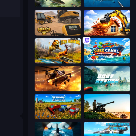
Real Fishing Simulator
Spearfishing
Gold Rush: Gold Simulator 3D
City Constructor
Jungle Deer Hunting
Suez Canal Training Simulator
Heli Military Base
Boat Attack
Field Master
Artillery Vs Tanks
e