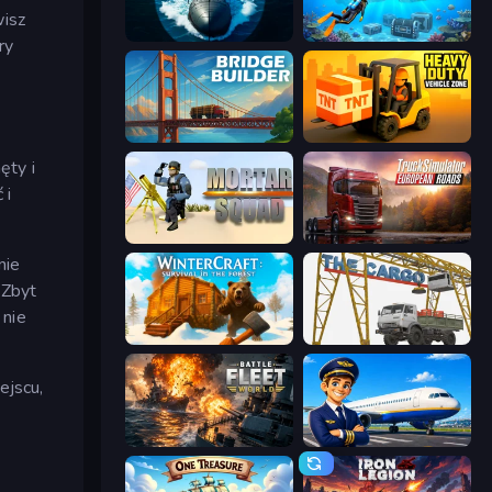
wisz
Ships Battlefield 3D
Underwater Survival: Deep Dive
ry
Bridge Builder
Heavy Duty: Vehicle Zone
ęty i
 i
Mortar Squad
Truck Simulator: European Roads
nie
 Zbyt
 nie
WinterCraft: Survival in the Forest
The Cargo
ejscu,
Battle Fleet World
Idle Airport Tycoon