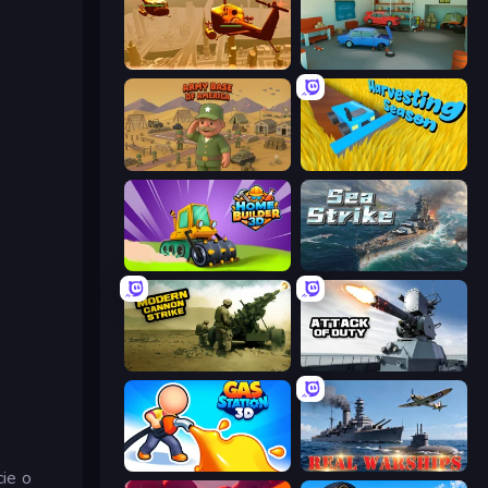
Seek and Destroy
Retro Garage
Army Base Of America
Harvesting Season
Home Builder 3D
Sea Strike
Modern Cannon Strike
Attack of Duty
Gas Station 3D
Real Warships
cie o