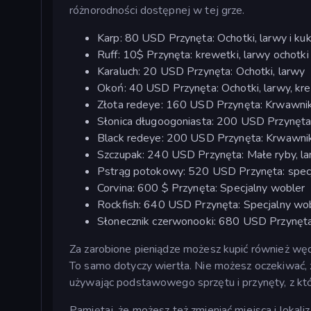
różnorodności dostępnej w tej grze.
Karp: 80 USD Przynęta: Ochotki, larwy i ku
Ruff: 10$ Przynęta: krewetki, larwy ochotki
Karaluch: 20 USD Przynęta: Ochotki, larwy
Okoń: 40 USD Przynęta: Ochotki, larwy, kr
Złota redeye: 160 USD Przynęta: Krwawniki
Słonica długoogoniasta: 200 USD Przynęta: 
Black redeye: 200 USD Przynęta: Krwawniki
Szczupak: 240 USD Przynęta: Małe ryby, l
Pstrąg potokowy: 520 USD Przynęta: specj
Corvina: 600 $ Przynęta: Specjalny wobler
Rockfish: 640 USD Przynęta: Specjalny wo
Słonecznik czerwonooki: 680 USD Przynęta:
Za zarobione pieniądze możesz kupić również wędk
To samo dotyczy wiertła. Nie możesz oczekiwać, 
używając podstawowego sprzętu i przynęty, z któ
Pamiętaj, że możesz też zmieniać miejsca i lokal