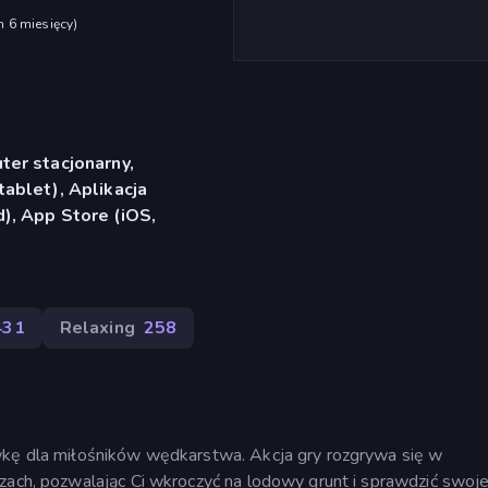
h 6 miesięcy
)
er stacjonarny,
ablet), Aplikacja
), App Store (iOS,
431
Relaxing
258
wkę dla miłośników wędkarstwa. Akcja gry rozgrywa się w
zach, pozwalając Ci wkroczyć na lodowy grunt i sprawdzić swoj