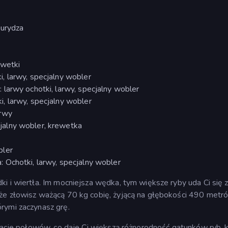
kurydza
ewetki
, larwy, specjalny wobler
larwy ochotki, larwy, specjalny wobler
, larwy, specjalny wobler
arwy
alny wobler, krewetka
bler
 Ochotki, larwy, specjalny wobler
i i wiertła. Im mocniejsza wędka, tym większe ryby uda Ci się z
że złowisz ważącą 70 kg cobię, żyjącą na głębokości 490 metr
rymi zaczynasz grę.
izacje połowów, co daje Ci większą różnorodność gatunków ryb, 