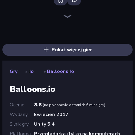
Bloxd.io
Ragdoll Archers
EvoWars.io
Piece of Cake: Merge and Bake
Veck.io
Traffic Rider
Racing Limits
Mahjongg Solitaire
Screw Out: Bolts and Nuts
Words of Wonders
Piles of Mahjong
Designville: Merge & Design
Space Waves
Miniblox
SkillWarz
Stickman Clash
Fortzone Battle Royale
Arrow Escape
Pokaż więcej gier
Gry
.io
Balloons.io
»
»
Balloons.io
Ocena
8,8
(
na podstawie ostatnich 6 miesięcy
)
Wydany
kwiecień 2017
Silnik gry
Unity 5.4
Platforma
Przeglądarka (tylko na komputerach