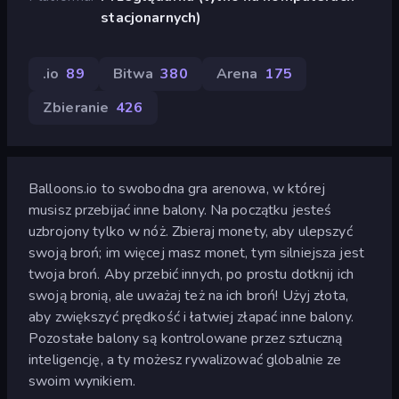
stacjonarnych)
.io
89
Bitwa
380
Arena
175
Zbieranie
426
Balloons.io to swobodna gra arenowa, w której
musisz przebijać inne balony. Na początku jesteś
uzbrojony tylko w nóż. Zbieraj monety, aby ulepszyć
swoją broń; im więcej masz monet, tym silniejsza jest
twoja broń. Aby przebić innych, po prostu dotknij ich
swoją bronią, ale uważaj też na ich broń! Użyj złota,
aby zwiększyć prędkość i łatwiej złapać inne balony.
Pozostałe balony są kontrolowane przez sztuczną
inteligencję, a ty możesz rywalizować globalnie ze
swoim wynikiem.