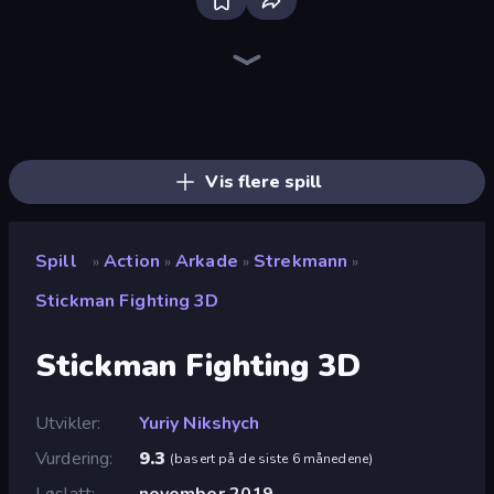
Bloxd.io
Ragdoll Archers
EvoWars.io
Veck.io
Piece of Cake: Merge and Bake
Racing Limits
Traffic Rider
Mahjongg Solitaire
Screw Out: Bolts and Nuts
Words of Wonders
Piles of Mahjong
Designville: Merge & Design
Miniblox
Stickman Clash
Space Waves
SkillWarz
Fortzone Battle Royale
Arrow Escape
Vis flere spill
Spill
Action
Arkade
Strekmann
»
»
»
»
Stickman Fighting 3D
Stickman Fighting 3D
Utvikler
Yuriy Nikshych
Vurdering
9.3
(
basert på de siste 6 månedene
)
Løslatt
november 2019