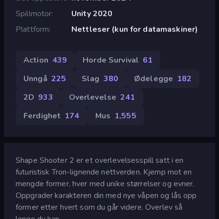
Spillmotor
Unity 2020
Plattform
Nettleser (kun for datamaskiner)
Action
439
Horde Survival
61
Unngå
225
Slag
380
Ødelegge
182
2D
933
Overlevelse
241
Ferdighet
174
Mus
1,555
Shape Shooter 2 er et overlevelsesspill satt i en
futuristisk Tron-lignende nettverden. Kjemp mot en
mengde former, hver med unike størrelser og evner.
Oppgrader karakteren din med nye våpen og lås opp
former etter hvert som du går videre. Overlev så
lenge du kan.