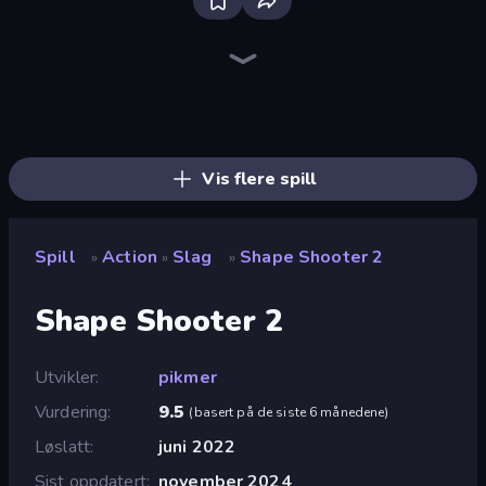
War the Knights
Throw a Lucky Block
Stickman Rebirth
Brainrot Arena Online
Immortal: Dark Slayer
Space Wars Battleground
Ships 3D
Gladiator Fights
War Sea
Mr. Dude: Online Multiverse Challenge
Lost Dungeon
Stellar Swarm
Zombie Road
Chaos Arena
Boom!
Boom Slingers ReBoom
Bed Wars
Obby: Dig Brainrots
Vis flere spill
Spill
Action
Slag
Shape Shooter 2
»
»
»
Shape Shooter 2
Utvikler
pikmer
Vurdering
9.5
(
basert på de siste 6 månedene
)
Løslatt
juni 2022
Sist oppdatert
november 2024