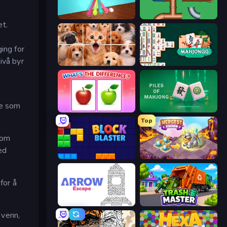
Tangle Master
Plumber Pipe Out
et.
ing for
ivå byr
Jigpic Solitaire
Mahjongg Solitaire
oe som
What's The Difference?
Piles of Mahjong
Top
som
ed
Block Blaster
Mergest Kingdom
for å
Arrow Escape
Trash Master
 venn,