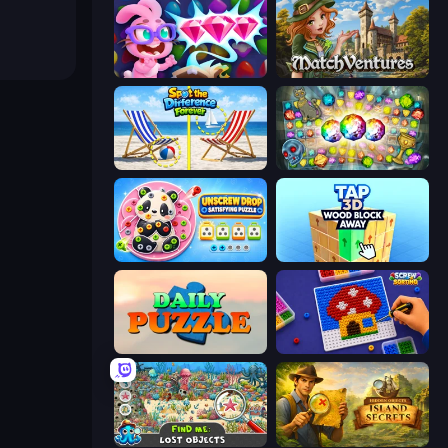
Skydom: Reforged
MatchVentures
Spot the Difference Forever
Forgotten Treasure 2
Unscrew Drop: Satisfying Puzzle
Tap 3D Wood Block Away
Daily Puzzle
Screw Sorting
Find Me: Lost Objects
Hidden Objects: Island Secrets