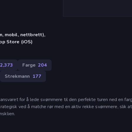
, mobil, nettbrett),
pp Store (iOS)
2,373
Farge
204
Strekmann
177
g ansvaret for å lede svømmere til den perfekte turen ned en farg
strategisk ved å matche rør med en aktiv rekke svømmere, slik a
nsklien.