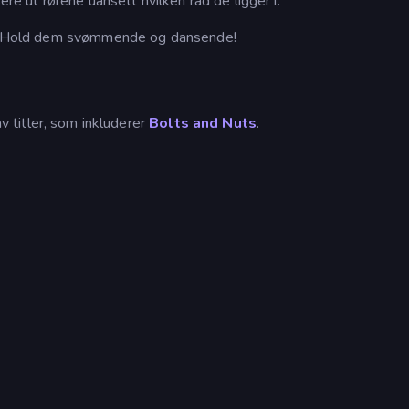
ere ut rørene uansett hvilken rad de ligger i.
ns. Hold dem svømmende og dansende!
av titler, som inkluderer
Bolts and Nuts
.