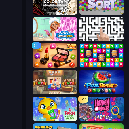
Color Tap: Coloring by Numbers
Hexa Sort
Designville: Merge & Design
Arrow Escape: Puzzle
Tap Gallery
Tap Away Story
Yarn Fever! Unravel Puzzle
Pixel Blast
Top
Farm Merge Valley
Hidden Objects