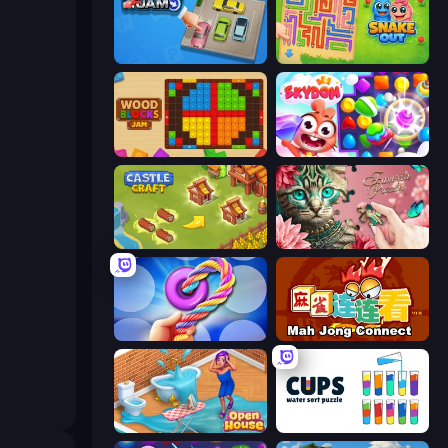
Parking Jam
Snake Out: Maze Escape
Wood Blocks Jam
Skydom
Castle Craft
Favorite Puzzles
Twisted Tangle
Mahjong Connect (Legacy)
Open House
Cups - Water Sort Puzzle