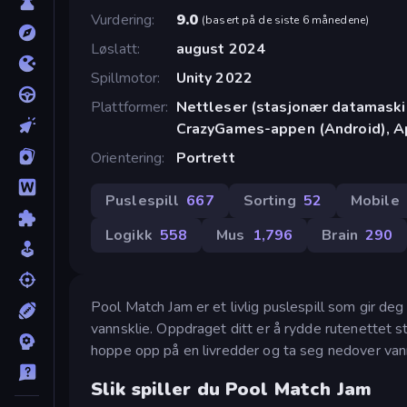
Vurdering
9.0
(
basert på de siste 6 månedene
)
Løslatt
august 2024
Spillmotor
Unity 2022
Plattformer
Nettleser (stasjonær datamaskin
CrazyGames-appen (Android), A
Orientering
Portrett
Puslespill
667
Sorting
52
Mobile
Logikk
558
Mus
1,796
Brain
290
Pool Match Jam er et livlig puslespill som gir de
vannsklie. Oppdraget ditt er å rydde rutenettet 
hoppe opp på en livredder og ta seg nedover van
Slik spiller du Pool Match Jam