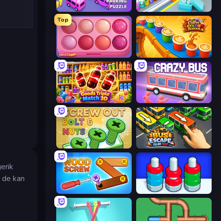
Car OUT! Jam Parking Puzzle
Box It Up
Top
Piece of Cake: Merge and Bake
Coffee Color Blocks
Goods Triple Match 3D
Crazy Bus
Screw Out: Bolts and Nuts
Bus Escape: Clear Jam
erik
t de kan
Wood Screw: Bolts Puzzle
Nuts Puzzle: Sort By Color