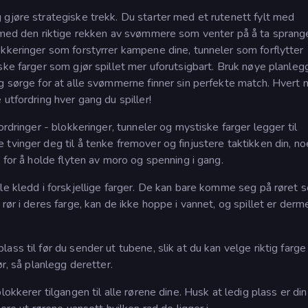
 gjøre strategiske trekk. Du starter med et rutenett fylt med
m med den riktige rekken av svømmere som venter på å ta sprang
okkeringer som forstyrrer kampene dine, tunneler som forflytter
ske farger som gjør spillet mer uforutsigbart. Bruk nøye planlegg
g sørge for at alle svømmerne finner sin perfekte match. Hvert n
utfordring hver gang du spiller!
ordringer - blokkeringer, tunneler og mystiske farger legger til
tvinger deg til å tenke fremover og finjustere taktikken din, n
 for å holde flyten av moro og spenning i gang.
le kledd i forskjellige farger. De kan bare komme seg på røret 
rør i deres farge, kan de ikke hoppe i vannet, og spillet er derm
ss til før du sender ut tubene, slik at du kan velge riktig farge 
ør, så planlegg deretter.
okkerer tilgangen til alle rørene dine. Husk at ledig plass er din