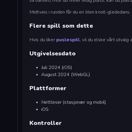
så uansett hvor du finner ledig plass, kan du plass
Midtveis i runden får du en liten knoll-glededa
Flere spill som dette
Hvis du liker
puslespill
, vil du elske vårt utvalg 
Utgivelsesdato
Juli 2024 (iOS)
August 2024 (WebGL)
Plattformer
Nettleser (stasjonær og mobil)
iOS
Kontroller