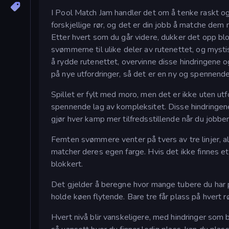
I Pool Match Jam handler det om å tenke raskt og
forskjellige rør, og det er din jobb å matche de
Etter hvert som du går videre, dukker det opp bl
svømmerne til ulike deler av rutenettet, og mysti
å rydde rutenettet, overvinne disse hindringene o
på nye utfordringer, så det er en ny og spennende 
Spillet er fylt med moro, men det er ikke uten utf
spennende lag av kompleksitet. Disse hindringene 
gjør hver kamp mer tilfredsstillende når du jobber
Femten svømmere venter på tvers av tre linjer, al
matcher deres egen farge. Hvis det ikke finnes et 
blokkert.
Det gjelder å beregne hvor mange tubere du har pla
holde køen flytende. Bare tre får plass på hvert r
Hvert nivå blir vanskeligere, med hindringer som bl