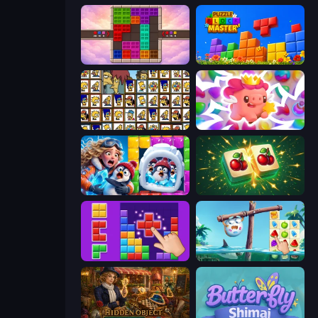
Color Cube Puzzle
Puzzle Block Master
Tiles of the Simpsons
Match Arena
Captain Blast
Mahjong Puzzle: Tile Match
BlockBuster Puzzle
Sugar Heroes