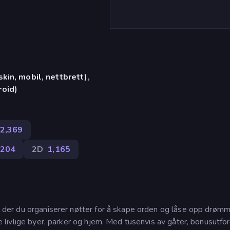
in, mobil, nettbrett),
oid)
2,369
204
2D
1,165
ill der du organiserer nøtter for å skape orden og låse opp drø
gge livlige byer, parker og hjem. Med tusenvis av gåter, bonusutfo