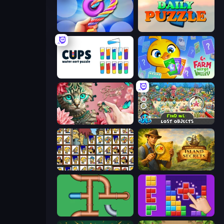
Twisted Tangle
Daily Puzzle
Cups - Water Sort Puzzle
Farm Merge Valley
Favorite Puzzles
Find Me: Lost Objects
Tiles of the Simpsons
Hidden Objects: Island Secrets
Plumber Pipe Out
BlockBuster Puzzle