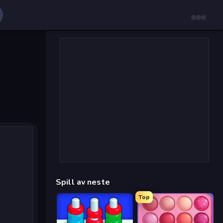
Spill av neste
Top