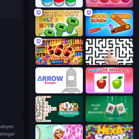
Nuts Puzzle: Sort By Color
Piece of Cake: Merge and Bake
Screw Out: Bolts and Nuts
Wood Screw: Bolts Puzzle
Goods Triple Match 3D
Arrow Escape: Puzzle
Arrow Escape
What's The Difference?
Mahjongg Solitaire
Piles of Mahjong
mmebyen
rdringer