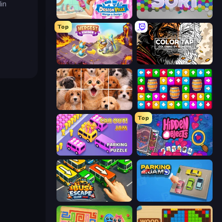
in
Designville: Merge & Design
Hexa Sort
Top
Mergest Kingdom
Color Tap: Coloring by Numbers
Jigpic Solitaire
Tap Away Story
Top
Car OUT! Jam Parking Puzzle
Hidden Objects
Bus Escape: Clear Jam
Parking Jam