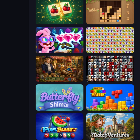
Mahjong Puzzle: Tile Match
Wood Block Journey
Skydom: Reforged
Same Game Fruit Collapse
Hidden Object: Street Of Secrets
War Mahjong
Butterfly Shimai
Puzzle Block Master
Pixel Blast
MatchVentures