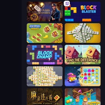
Hidden Object: Clues and Mysteries
Block Blaster
Castle Craft
Mahjong Tower
Block Champ
Find The Difference
Mahjong Online
Candy Riddles