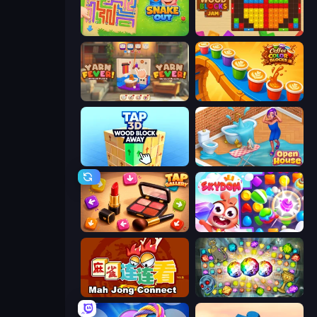
Snake Out: Maze Escape
Wood Blocks Jam
Yarn Fever! Unravel Puzzle
Coffee Color Blocks
Tap 3D Wood Block Away
Open House
Tap Gallery
Skydom
Mahjong Connect (Legacy)
Forgotten Treasure 2