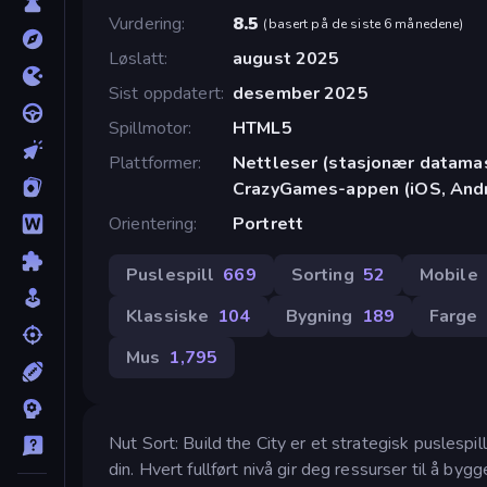
Vurdering
8.5
(
basert på de siste 6 månedene
)
Løslatt
august 2025
Sist oppdatert
desember 2025
Spillmotor
HTML5
Plattformer
Nettleser (stasjonær datamask
CrazyGames-appen (iOS, Andr
Orientering
Portrett
Puslespill
669
Sorting
52
Mobile
Klassiske
104
Bygning
189
Farge
Mus
1,795
Nut Sort: Build the City er et strategisk puslesp
din. Hvert fullført nivå gir deg ressurser til å by