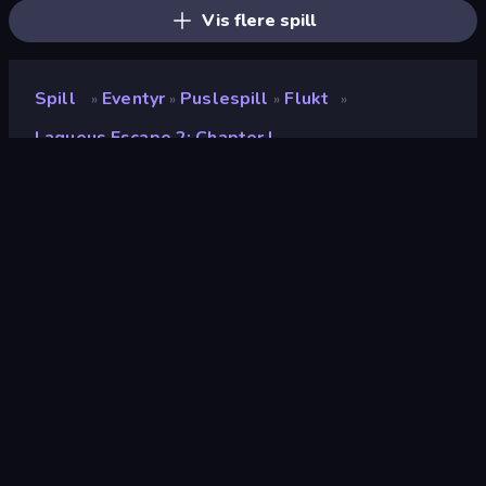
Vis flere spill
Spill
Eventyr
Puslespill
Flukt
»
»
»
»
Laqueus Escape 2: Chapter I
Laqueus Escape 2:
Chapter I
Utvikler
smartcode
Vurdering
8.8
(
basert på de siste 6 månedene
)
Løslatt
oktober 2023
Sist oppdatert
oktober 2023
Spillmotor
Unity 2020
Plattformer
Nettleser (stasjonær datamaskin,