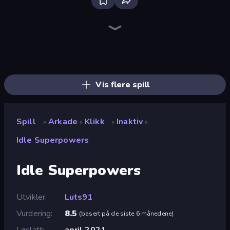
Bloxd.io
Ragdoll Archers
EvoWars.io
Veck.io
Piece of Cake: Merge and Bake
Racing Limits
Traffic Rider
Mahjongg Solitaire
Screw Out: Bolts and Nuts
Words of Wonders
Piles of Mahjong
Designville: Merge & Design
Miniblox
Space Waves
Stickman Clash
SkillWarz
Fortzone Battle Royale
Arrow Escape
Vis flere spill
Spill
Arkade
Klikk
Inaktiv
»
»
»
»
Idle Superpowers
Idle Superpowers
Utvikler
Luts91
Vurdering
8.5
(
basert på de siste 6 månedene
)
Løslatt
april 2021