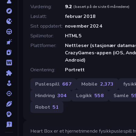
Vurdering
9.2
(
basert på de siste 6 månedene
)
Løslatt
februar 2018
Sist oppdatert
november 2024
Spillmotor
HTML5
Plattformer
Nettleser (stasjonær datamask
CrazyGames-appen (iOS, Andro
Android)
Orientering
Portrett
Puslespill
667
Mobile
2,373
fysik
Hindring
304
Logikk
558
Samle
5
Robot
51
Heart Box er et hjernetrimende fysikkpuslespill 