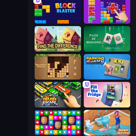
Block Blaster
BlockBuster Puzzle
Find The Difference
Piles of Mahjong
Wood Block Journey
Parking Jam
Bus Escape: Clear Jam
Fill The Fridge
Tap Away Story
Open House