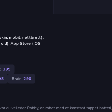
in, mobil, nettbrett),
id), App Store (iOS,
k
395
98
Brain
290
hvor du veileder Robby, en robot med et konstant tappet batteri,