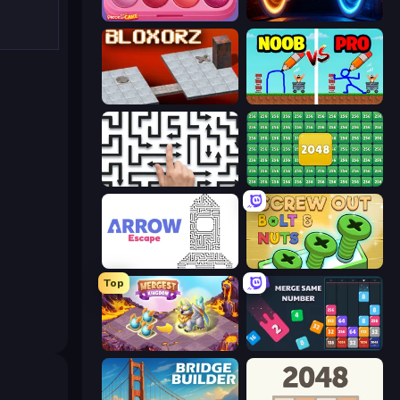
Piece of Cake: Merge and Bake
Portal Escape
Bloxorz
DOP Noob: Draw to Save
Arrow Escape: Puzzle
2048 Merge Blocks
Arrow Escape
Screw Out: Bolts and Nuts
Top
Mergest Kingdom
Drop & Merge the Numbers