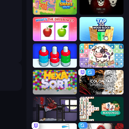
Snake Out: Maze Escape
Room Escape: Strange Case
What's The Difference?
Tap 3D Wood Block Away
Nuts Puzzle: Sort By Color
Find The Cow
Hexa Sort
Color Tap: Coloring by Numbers
The Visitor
Mahjongg Solitaire