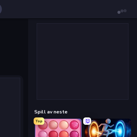
Spill av neste
Top