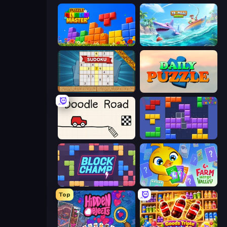
Puzzle Block Master
Tropical Merge
Sudoku Online
Daily Puzzle
Doodle Road
Blocks and that’s it
Block Champ
Farm Merge Valley
Top