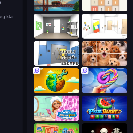
a
Bridge Builder
2048
eg klar
Paint Room Escape
Mirror Room Escape
Vault Room Escape
Jigpic Solitaire
Land Explorers: Merge & Build
Twisted Tangle
Designville: Merge & Design
Pixel Blast