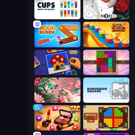
Cups - Water Sort Puzzle
Numicolor
Wood Screw: Bolts Puzzle
Coffee Color Blocks
Screw Sorting
Color Cube Puzzle
Favorite Puzzles
Nonogram Square
Tap Gallery
Wood Blocks Jam