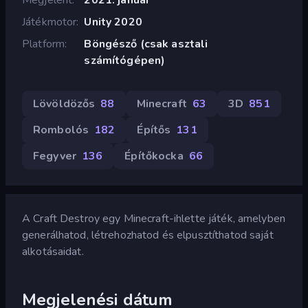
Játékmotor
Unity 2020
Platform
Böngésző (csak asztali
számítógépen)
Lövöldözős
88
Minecraft
63
3D
851
Rombolós
182
Építős
131
Fegyver
136
Építőkocka
66
A Craft Destroy egy Minecraft-ihlette játék, amelyben
generálhatod, létrehozhatod és elpusztíthatod saját
alkotásaidat.
Megjelenési dátum