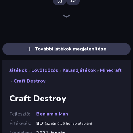
Bloxd.io
Ragdoll Archers
EvoWars.io
Veck.io
Piece of Cake: Merge and Bake
Racing Limits
Traffic Rider
Mahjongg Solitaire
Screw Out: Bolts and Nuts
Words of Wonders
Piles of Mahjong
Designville: Merge & Design
Miniblox
Space Waves
Stickman Clash
SkillWarz
Fortzone Battle Royale
Arrow Escape
További játékok megjelenítése
Játékok
Lövöldözős
Kalandjátékok
Minecraft
»
»
»
Craft Destroy
»
Craft Destroy
Fejlesztő
Benjamin Man
Értékelés
8,7
(
az elmúlt 6 hónap alapján
)
Megjelent
2021. január