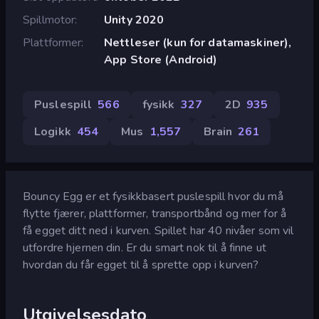
Spillmotor
Unity 2020
Plattformer
Nettleser (kun for datamaskiner),
App Store (Android)
Puslespill
566
fysikk
327
2D
935
Logikk
454
Mus
1,557
Brain
261
Bouncy Egg er et fysikkbasert puslespill hvor du må
flytte fjærer, plattformer, transportbånd og mer for å
få egget ditt ned i kurven. Spillet har 40 nivåer som vil
utfordre hjernen din. Er du smart nok til å finne ut
hvordan du får egget til å sprette opp i kurven?
Utgivelsesdato