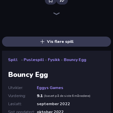
Screw Out: Bolts and Nuts
Piles of Mahjong
Piece of Cake: Merge and Bake
Knock Your Mind
Arrow Escape
Skydom
What's The Difference?
Sudoku Online
Detective IQ: Brain Games
Thief Puzzle
Mahjongg Solitaire
Yarn Fever! Unravel Puzzle
Mansion Tale: Merge Secrets
Hidden Objects
Numicolor
Skydom: Reforged
Goods Triple Match 3D
Arrow Escape: Puzzle
Vis flere spill
Spill
Puslespill
Fysikk
Bouncy Egg
»
»
»
Bouncy Egg
Utvikler
Eggys Games
Vurdering
9.1
(
basert på de siste 6 månedene
)
Løslatt
september 2022
Sist oppdatert
oktober 2022