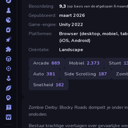
Beoordeling
9,3
(
op basis van de afgelopen 6 maan
Gepubliceerd
maart 2026
Game-engine
Unity 2022
Platformen
Browser (desktop, mobiel, ta
(iOS, Android)
Oriëntatie
Landscape
Arcade
669
Mobiel
2.373
Stunt
1
Auto
381
Side Scrolling
187
Zomb
Snelheid
162
Zombie Derby: Blocky Roads dompelt je onder in 
ondoden.
Bestuur krachtige voertuigen over gevaarlijke we