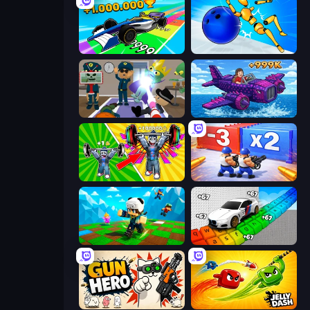
Obby Car Challenge: Drive
Playground Man! Ragdoll Show!
Find The Alien
Obby Plane Power Challenge: Fly
Obby: Gym Simulator, Escape
Battle Brigade
Robby: Many Games
Obby: Supercar Race on Keyboard
Gun Hero: Cat Survival
Jelly Dash