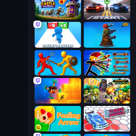
Mage Castle Idle Defense
Street Racer 2
Count Masters: Stickman Games
Furry Road
Epic Sword Battle! Fight in Arena
Archer Ragdoll Masters
Merge & Dig!
Zombies 4 Weapon Merge
Feeling Arrow
Cars Arena