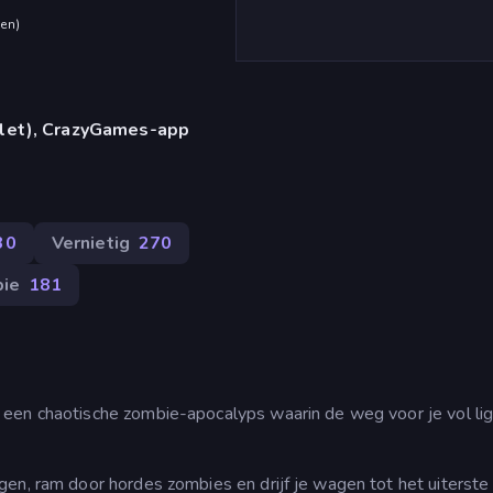
den
)
blet), CrazyGames-app
30
Vernietig
270
ie
181
een chaotische zombie-apocalyps waarin de weg voor je vol li
gen, ram door hordes zombies en drijf je wagen tot het uiterst