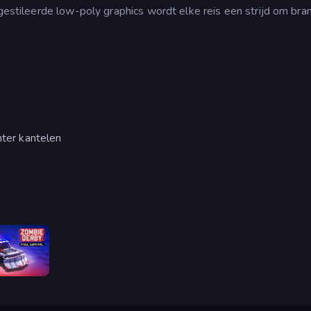
 gestileerde low-poly graphics wordt elke reis een strijd om bra
hter kantelen
Zombie Derby: Pixel Survival