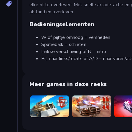
elke rit te overleven. Met snelle arcade-actie en
afstand en overleven.
Bedieningselementen
W of pijltje omhoog = versnellen
Spatiebalk = schieten
Linkse verschuiving of N = nitro
Pijl naar links/rechts of A/D = naar voren/ac
Meer games in deze reeks
Zombie Derby
Zombie Derby 2