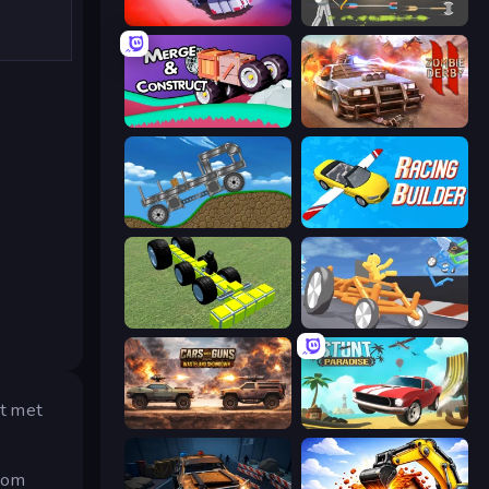
Zombie Derby: Pixel Survival
Ragdoll Archers
Merge & Construct
Zombie Derby 2
Move It!
Racing Builder
Genius Mechanic
Draw Crash Race
gt met
Cars with Guns: Wasteland Showdown
Stunt Paradise
e om