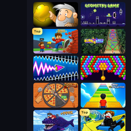
Gold Miner
Geometry Game
Top
Obby: +1 Click Wall Breaker
Bubble Fall
Wave Dash: Geometry Arrow
Bubble Story
Ring Restaurant
Obby: +1 Jump per Click
Top