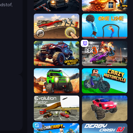
ndstof,
Cars vs Zombies
City Constructor
Earn to Die: Zombie Ride
One Line
Offroad Island
Demolition Derby 3
Offroad Life 3D
Crazy Motorcycle
Evolution Factor
Monster Cars: Ultimate Simulator