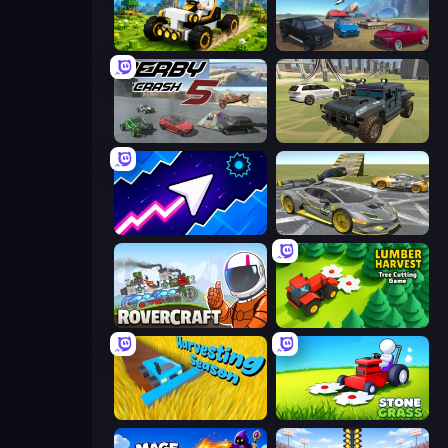
Mechacraft.io
Derby Crash 4
Derby Crash 5
4x4 Offroader
Space Waves
Wrong Way
Rovercraft
Lumber Harvest: Tree Cutting Game
Harvesting Season
Stone Grass: Mowing Simulator