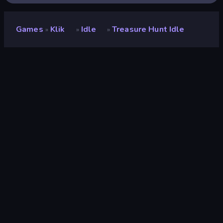
Games
Klik
Idle
Treasure Hunt Idle
»
»
»
Treasure Hunt Idle
Ontwikkelaar
Zeno
Beoordeling
(
op basis van de afgelopen 6
8,8
maanden
)
Gepubliceerd
februari 2023
Laatst bijgewerkt
februari 2023
Game-engine
HTML5
Platformen
Browser (desktop, mobiel,
tablet), CrazyGames-app (iOS,
Android)
Oriëntatie
Landscape