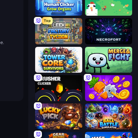
Human Clicker: Grow Organs
The MachinEGG
Top
e.
Leek Factory Tycoon
Necrofort
Tower Core Survivors
Merge & Fight
Crusher Clicker
Farm Ring Idle
Lucky Pick
Ball Battle Simulator