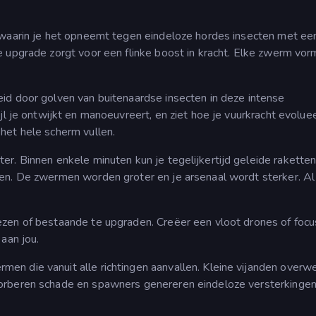
 waarin je het opneemt tegen eindeloze hordes insecten met ee
e upgrade zorgt voor een flinke boost in kracht. Elke zwerm vor
id door golven van buitenaardse insecten in deze intense
ijl je ontwijkt en manoeuvreert, en ziet hoe je vuurkracht evolue
het hele scherm vullen.
r. Binnen enkele minuten kun je tegelijkertijd geleide raketten
en. De zwermen worden groter en je arsenaal wordt sterker. Al
zen of bestaande te upgraden. Creëer een vloot drones of focu
aan jou.
n die vanuit alle richtingen aanvallen. Kleine vijanden overw
orberen schade en spawners genereren eindeloze versterkingen