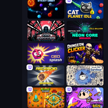
Sticky Orbit
Cat Planet Idle
Void Scrappers
Neon Core Breaker
GEOsplash
Dungeon Clicker
Asteroid Breaker
Doodle RPG Survivor
BloomGuard
Dungeons and Bags