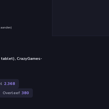
maanden
)
 tablet), CrazyGames-
el
2.368
Overleef
380