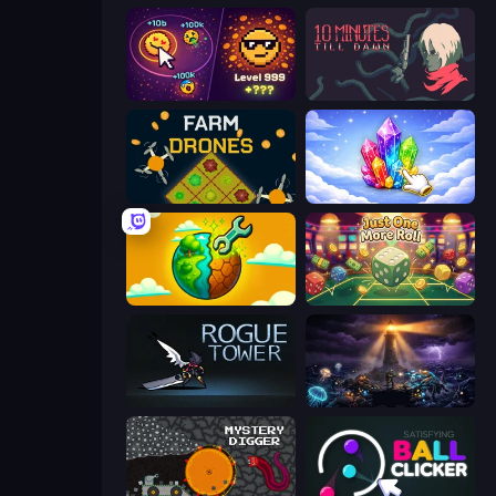
Dominate All Shapes
10 Minutes Till Dawn
Farm Drones
Crystalia Idle Clicker
Land Explorers: Merge & Build
Just One More Roll
Rogue Tower
The Last Lighthouse