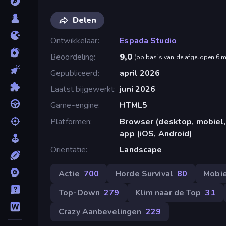
Delen
Ontwikkelaar
Espada Studio
Beoordeling
9,0
(
op basis van de afgelopen 6 
Gepubliceerd
april 2026
Laatst bijgewerkt
juni 2026
Game-engine
HTML5
Platformen
Browser (desktop, mobiel,
app (iOS, Android)
Oriëntatie
Landscape
Actie
700
Horde Survival
80
Mobi
Top-Down
279
Klim naar de Top
31
Crazy Aanbevelingen
229