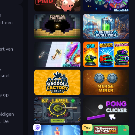
Bills Must Be Paid
BladeOrbit.io
n
mt een
Pickaxe Crusher Idle
Energy Evolution
ert van
BladeBlast.io
Pumpkin Defense: Merge Cannon
,
 snel
Ragdoll Factory Idle
Merge Miner
s op
eldigen
. De
Tank Evolution
Pong Clicker
Top