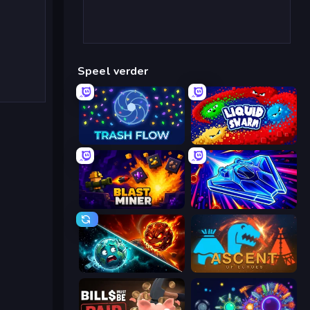
Speel verder
Trash Flow
Liquid Swarm
Blast Miner
Stellar Swarm
PlanetCrush 2
Ascent of Echoes