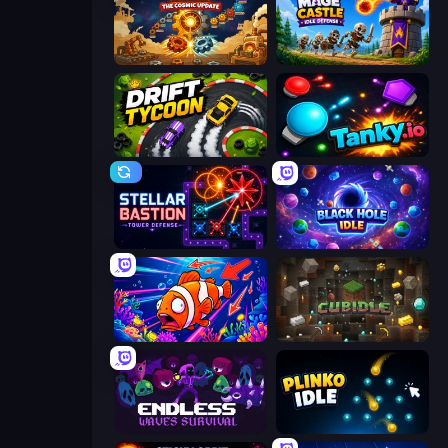
Gear Factory
Mage Castle Idle Defense
Drift Tycoon
Tanky.io
Stellar Bastion
Black Hole Idle
Fish Catch Idle
Cubidle
Endless Waves Survival
Plinko Idle