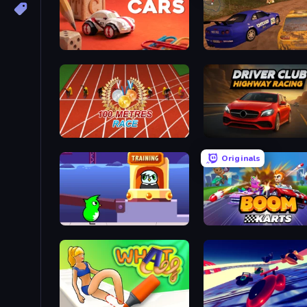
Tiny Cars
Dirt Rally Driver HD
100 Meters Race
Driver Club: Highway Ra
Originals
Duck Life: Space
Boom Karts