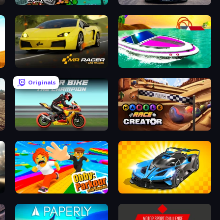
Escape From Prison Multiplayer
Case Simulator: Cars
Mr. Racer - Car Racing
Jet Boat Racing
Originals
Super Bike The Champion
Marble Race Creator
Obby: Parkour with Ragdoll
GT Cars Mega Ramps