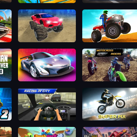
Rolling Balls Sea Race
Super Star Car
Monster Cars: Ultimate Simulator
ATV Ultimate Offroad
0
Grand Cyber City
MotoCross Riders
Racing in City
Super MX - Last Season