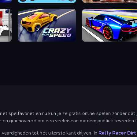
Fall Beans
Death Chase
Crazy for Speed
Cyber Cars Punk Racing
riet spelfavoriet en nu kun je ze gratis online spelen zonder dat 
 en geïnnoveerd om een veeleisend modern publiek tevreden te
e vaardigheden tot het uiterste kunt drijven. In
Rally Racer Dirt