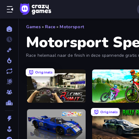
Games
»
Race
»
Motorsport
Motorsport Spe
Race helemaal naar de finish in deze spannende gratis r
Originals
Racing Limits
MX Offroad Master
Originals