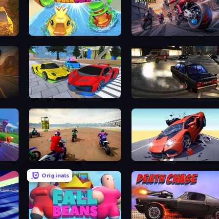
DuckPark.io
Road Rage
cing
Real Cars Extreme Racing
City Classic Car Driving: 131
Super MX - The Champion
Hyper Cars Ramp Crash
Originals