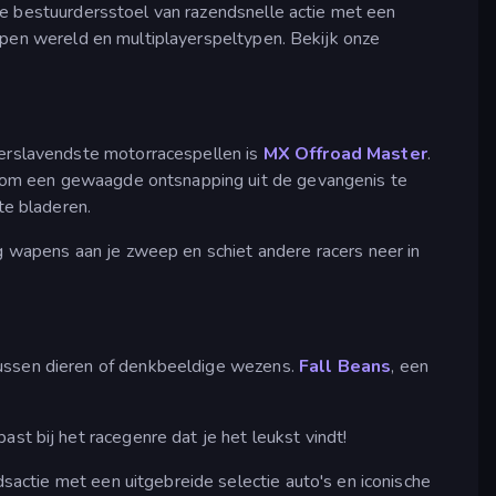
de bestuurdersstoel van razendsnelle actie met een
pen wereld en multiplayerspeltypen. Bekijk onze
 verslavendste motorracespellen is
MX Offroad Master
.
s om een gewaagde ontsnapping uit de gevangenis te
e bladeren.
g wapens aan je zweep en schiet andere racers neer in
tussen dieren of denkbeeldige wezens.
Fall Beans
, een
st bij het racegenre dat je het leukst vindt!
dsactie met een uitgebreide selectie auto's en iconische