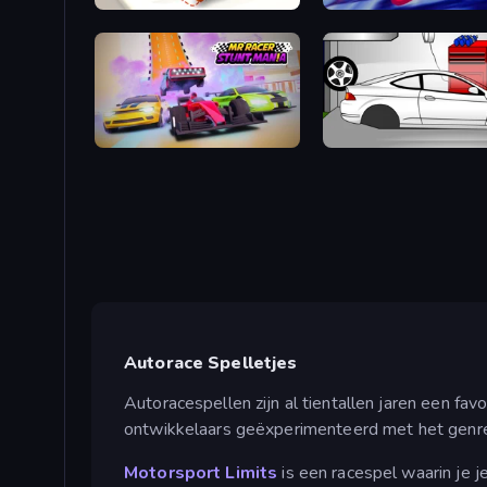
What a Leg
Hyperspace Racers 3
MR RACER Stunt Mania
Drag Racer V2
Autorace Spelletjes
Autoracespellen zijn al tientallen jaren een favo
ontwikkelaars geëxperimenteerd met het genre
Motorsport Limits
is een racespel waarin je j