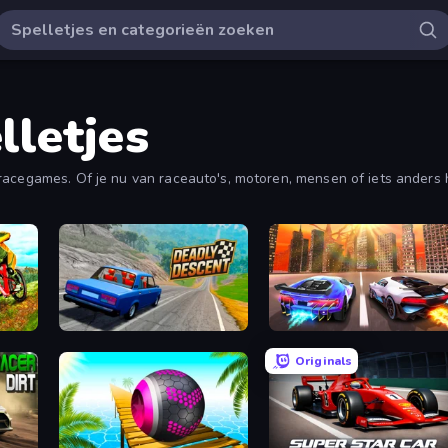
lletjes
acegames. Of je nu van raceauto's, motoren, mensen of iets anders ho
Deadly Descent
Night City Racing
Originals