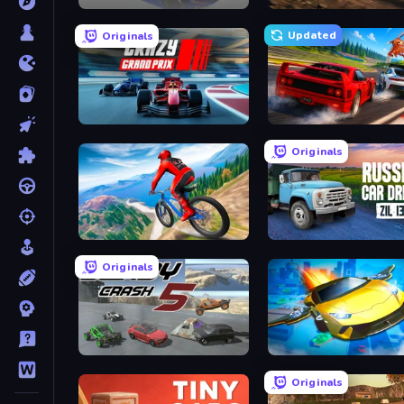
Circuit Racing
Rally Racer Dirt
Updated
Originals
Crazy Grand Prix
Racing: Online!
Originals
Riders Downhill Racing
Russian Car Driver ZIL 13
Originals
Derby Crash 5
Ultimate Flying Car 2
Originals