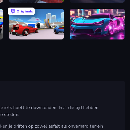
MotoGP: Motocross Race
Crazy Drift
Originals
DashCraft.io
Cyber Cars Punk Racing 2
je iets hoeft te downloaden. In al die tijd hebben
 stellen.
kun je driften op zowel asfalt als onverhard terrein