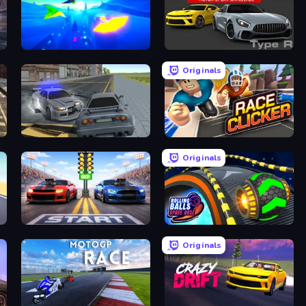
Paperly: Paper Plane Adventure
Motor Sport Challenge Type R
Originals
RCC City Racing
Race Clicker: Tap Tap Game
Originals
Street Racer 2
Rolling Balls Space Race
Originals