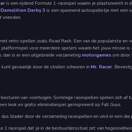
ar
is een rijdend Formule 1-racespel waarin je plaatsneemt in 
.
Demolition Derby 3
is een spannend autospelletje met een o
 vrienden.
d met retro spellen zoals Road Rash. Een van de populairste en
 platformspel voor meerdere spelers waarin het jouw missie i
, dan is er een uitgebreide verzameling
motorgames
om door t
e kunt gevaarlijk door de straten scheuren in
Mr. Racer
. Bevesti
 besturen van voertuigen. Sommige racespellen spelen zich af 
 een leuk en gratis eliminatiespel geïnspireerd op Fall Guys.
dus blader door de verzameling racespellen en vind er een die pa
le 1 racespel dat je in de bestuurdersstoel zet van hogesnelhei