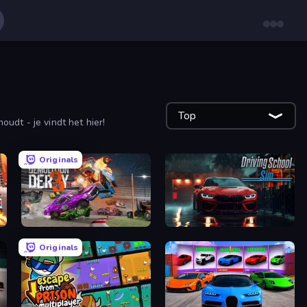
Top
udt - je vindt het hier!
Originals
Demolition Derby 3
Driving School Simulator
Originals