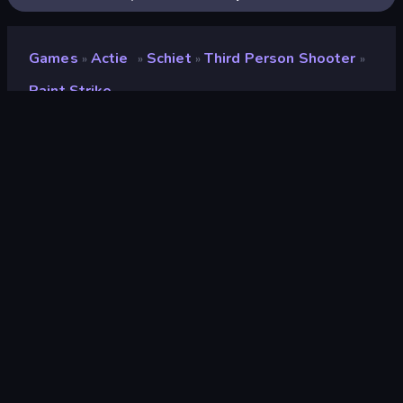
Games
Actie
Schiet
Third Person Shooter
»
»
»
»
Paint Strike
Paint Strike
Ontwikkelaar
playablefactory
Beoordeling
(
op basis van de afgelopen 6
8,7
maanden
)
Gepubliceerd
oktober 2022
Laatst bijgewerkt
november 2022
Game-engine
HTML5
Platformen
Browser (desktop, mobiel,
tablet), CrazyGames-app (iOS,
Android)