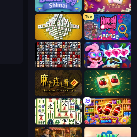
Butterfly Shimai
Mahjong Unlimited
Top
Mahjong Tower
Hidden Objects
War Mahjong
Skydom: Reforged
Mahjong Connect 2 (Legacy)
Mahjong Puzzle: Tile Match
Mahjong Shanghai
Goods Triple Match 3D