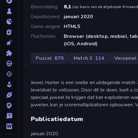
Beoordeling
8,1
(
op basis van de afgelopen 6 maan
Gepubliceerd
januari 2020
Game-engine
HTML5
Platformen
Browser (desktop, mobiel, ta
(iOS, Android)
Puzzel
670
Match 3
114
Verzamel
Jewel Hunter is een snelle en uitdagende match
leveldoel te voltooien. Door dit te doen, kunt u
speciaal juweel te krijgen dat kan exploderen wa
juwelen, kun je scoremultiplicatoren opbouwen. Ve
Publicatiedatum
januari 2020