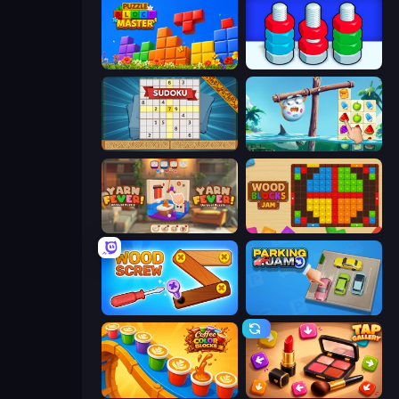
Puzzle Block Master
Nuts Puzzle: Sort By Color
Sudoku Online
Sugar Heroes
Yarn Fever! Unravel Puzzle
Wood Blocks Jam
Wood Screw: Bolts Puzzle
Parking Jam
Coffee Color Blocks
Tap Gallery