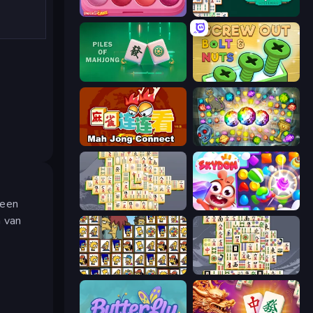
Piece of Cake: Merge and Bake
Mahjongg Solitaire
Piles of Mahjong
Screw Out: Bolts and Nuts
Mahjong Connect (Legacy)
Forgotten Treasure 2
 een
Mahjong Online
Skydom
n van
Tiles of the Simpsons
Mahjong Titans