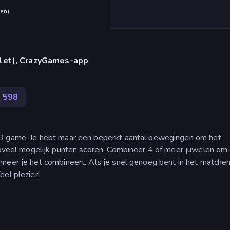
den
)
blet), CrazyGames-app
598
-3 game. Je hebt maar een beperkt aantal bewegingen om het
 zoveel mogelijk punten scoren. Combineer 4 of meer juwelen om
nneer je het combineert. Als je snel genoeg bent in het matche
el plezier!