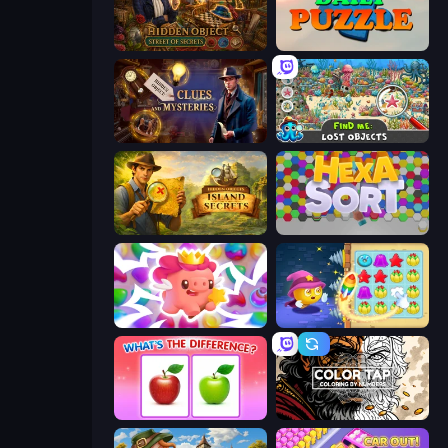
Hidden Object: Street Of Secrets
Daily Puzzle
Hidden Object: Clues and Mysteries
Find Me: Lost Objects
Hidden Objects: Island Secrets
Hexa Sort
Match Arena
Candy Riddles
What's The Difference?
Color Tap: Coloring by Numbers