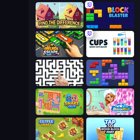
Find The Difference
Block Blaster
Bus Escape: Clear Jam
Cups - Water Sort Puzzle
Arrow Escape: Puzzle
Blocks and that’s it
Snake Out: Maze Escape
Designville: Merge & Design