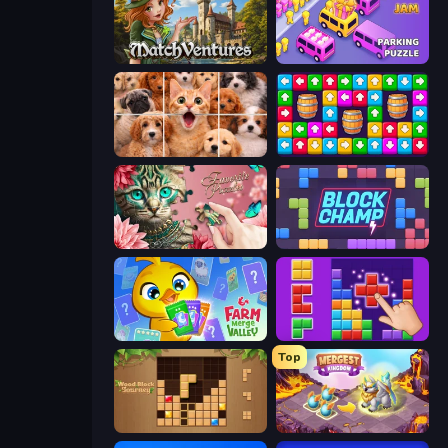
MatchVentures
Car OUT! Jam Parking Puzzle
Jigpic Solitaire
Tap Away Story
Favorite Puzzles
Block Champ
Farm Merge Valley
BlockBuster Puzzle
Top
Wood Block Journey
Mergest Kingdom