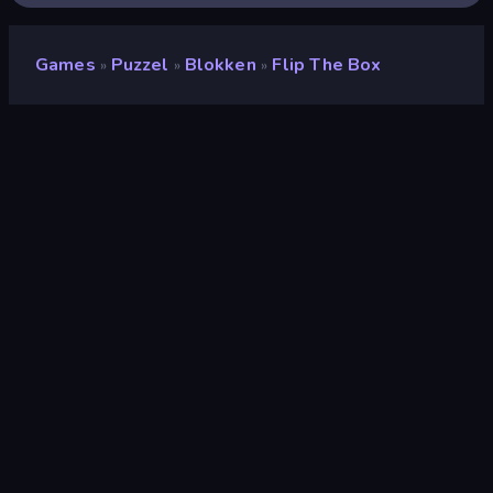
Games
Puzzel
Blokken
Flip The Box
»
»
»
Flip The Box
Ontwikkelaar
Blury Studio
Beoordeling
(
op basis van de afgelopen 6
8,1
maanden
)
Gepubliceerd
september 2022
Laatst bijgewerkt
oktober 2022
Game-engine
Unity 2020
Platformen
Browser (desktop, mobiel,
tablet), CrazyGames-app
(Android)
Oriëntatie
Liggend / Staand