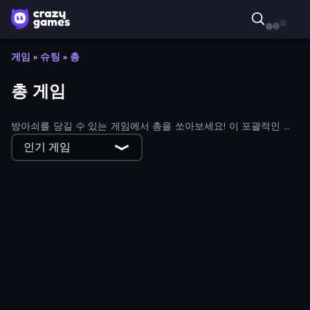
게임
»
슈팅
»
총
총 게임
방아쇠를 당길 수 있는 게임에서 총을 쏘아보세요! 이 포괄적인 무
료 총기 게임에는 무기 달걀부터 좀비 아포칼립스 슈팅 게임까지
인기 게임
모든 것이 있습니다. 필터를 사용하여 최신 및 최고의 총기 게임을
찾아보세요.
Gun Bounce Idle
Zombie Lab Escape
Ninja Clash Heroes
Pew Pew Dose
Stickman and Guns
Block Contra: Clutch Strike
Idle Gun Survivor
Battle of the Soldiers: Red vs Blue
Chicken CS
Gun Match Screw
Mortar Squad
Shadow Bullet
Killstreak 3D Shooter
Gun Strike Runner
Grandfather Road Chase: Shooter
ZombieCraft
Attack of Duty
Money Gun Clicker
Road Survival
Warfare 1942
Mega Hole Attack
Time Shooter
Cars with Guns: Wasteland Showdown
Monster School Herobrine Siren Head
Voxiom.io
Zombie Horde: Build & Survive
Zombie Hunter
You vs 100 Skibidi Toilets
Sniper Challenge
Gravity Arena Shooter
Bulletstorm
Overtide.io
SWAT Cats
Snake Attack Shooter
Recoil Rumble
Creative Kill Chamber