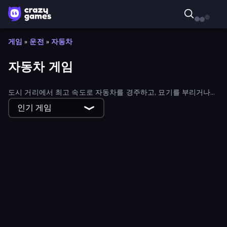
게임
»
운전
»
자동차
자동차 게임
도시 거리에서 최고 속도로 자동차를 경주하고, 묘기를 부리거나
그냥 운전하세요! 전체 무료 자동차 게임 컬렉션을 살펴보고 다음
인기 게임
에 어디에서 운전할지 알아보세요. 필터를 사용하여 최고의 최신
자동차 게임을 찾을 수 있습니다.
Upgrade the Supercar 3D
City Car Driving Simulator: Stunt
Earn to Die: Zombie Ride
Real Drift World
City Car Driving Simulator: Ultimate 2
Drift Escape
Doodle Road
Cars Arena
Zombie Derby: Pixel Survival
Telekinesis Race 3D
Drift Boss
Field Master
Obstacle Race: Destroying Simulator!
Zombie Drive Survivor
Turbo Cars: Pipe Stunts
Toy Rider
Crash Skill Racing
Racing: Online!
Draw Bridge
Rovercraft
Real Drive 3D Parking Games
Mr. Racer - Car Racing
Stunt Paradise
Rally Racer Dirt
Real Cars in City
Bobr Turbo: Craft Cars
Stickman battle 1-4 Players
Mega Ramp Car Stunt
Monster Truck Arena
Hill Travel 3D
Free Rally
Drift.io
Asphalt Rush
Xtreme DRIFT Racing
Carnage Battle Arena
Hotgear