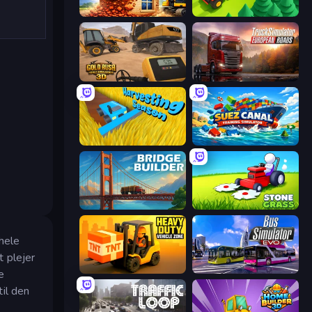
City Constructor
Lumber Harvest: Tree Cutting Game
Gold Rush: Gold Simulator 3D
Truck Simulator: European Roads
Harvesting Season
Suez Canal Training Simulator
Bridge Builder
Stone Grass: Mowing Simulator
 hele
t plejer
Heavy Duty: Vehicle Zone
Bus Simulator: EVO
e
til den