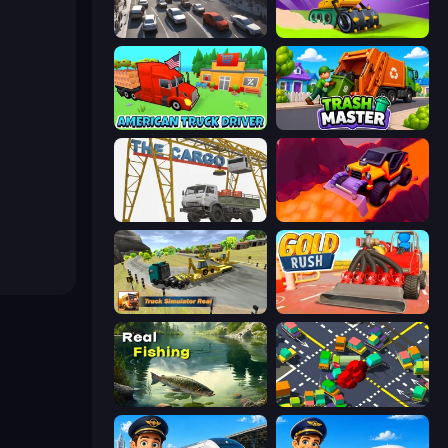
Traffic Loop
Home Builder 3D
American Truck Driver
Trash Master
The Cargo
Sand King
Truck Simulator Real
Gold Rush
Real Fishing Simulator
Slightly Annoying Traffic