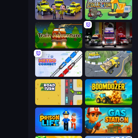
Taxi Tycoon: Idle Business
Debris Collector
Train Adventure
Big Euro Truck Driving
Metro Connect
Hill Masters
Road Turn
Boomdozer
Prison Life
Gas Station