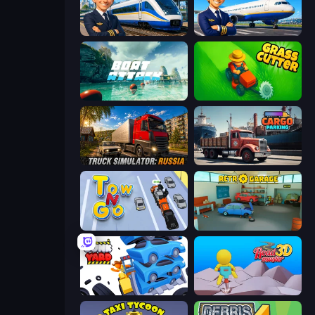
Idle Train Empire Tycoon
Idle Airport Tycoon
Boat Attack
Grass Cutter: Mowing Simulator
Truck Simulator: Russia
Cargo Truck Parking
Tow N Go
Retro Garage
Junkyard Sim
Road Master 3D