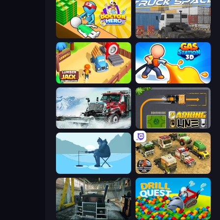
Doctor Hero
Truck Space
Lumberjack 3D Simulator
Gas Station 3D
Snow Plow Truck
Parking Line
Ice Fishing
Euro Truck Driving Simulator 2025
Kamaz Truck Driver
Drill Quest