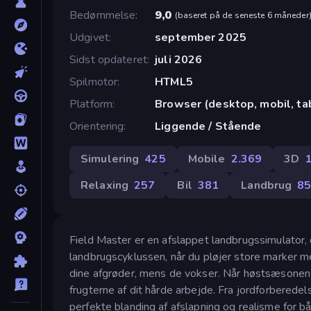
Bedømmelse
9,0
(
baseret på de seneste 6 måneder
Udgivet
september 2025
Sidst opdateret
juli 2026
Spilmotor
HTML5
Platform
Browser (desktop, mobil, ta
Orientering
Liggende / Stående
Simulering
425
Mobile
2.369
3D
Relaxing
257
Bil
381
Landbrug
8
Field Master er en afslappet landbrugssimulator, 
landbrugscyklussen, når du pløjer store marker m
dine afgrøder, mens de vokser. Når høstsæsonen
frugterne af dit hårde arbejde. Fra jordforberedels
perfekte blanding af afslapning og realisme for b