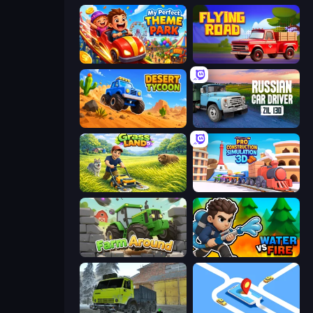
My Perfect Theme Park
Flying Road
Desert Tycoon
Russian Car Driver ZIL 130
Grass Land
Pro Construction: Simulation 3D
Farm Around
Water vs Fire