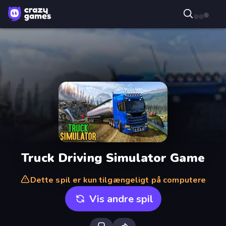
Truck Driving Simulator Game
Dette spil er kun tilgængeligt på computere
Vis andre spil