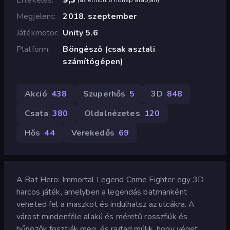
Megjelent
2018. szeptember
Játékmotor
Unity 5.6
Platform
Böngésző (csak asztali
számítógépen)
Akció
438
Szuperhős
5
3D
848
Csata
380
Oldalnézetes
120
Hős
44
Verekedős
69
A Bat Hero: Immortal Legend Crime Fighter egy 3D
harcos játék, amelyben a legendás batmanként
veheted fel a maszkot és indulhatsz az utcákra. A
várost mindenféle alakú és méretű rosszfiúk és
bűnözők fosztják meg, és rajtad múlik, hogy véget