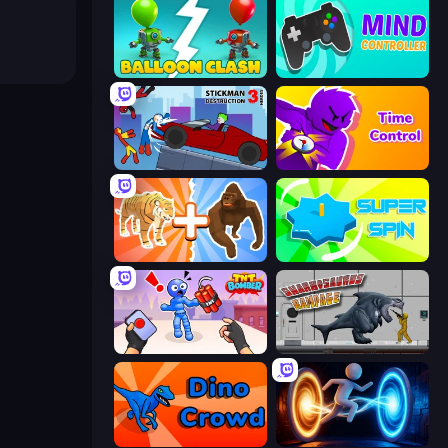
Balloon Clash
Mind Controller
Stickman Destruction 3 Heroes
Time Control!
Animal DNA Run
Super Spin
TNT Bomber
Sharkosaurus Rampage
Dino Crowd
Portal Escape