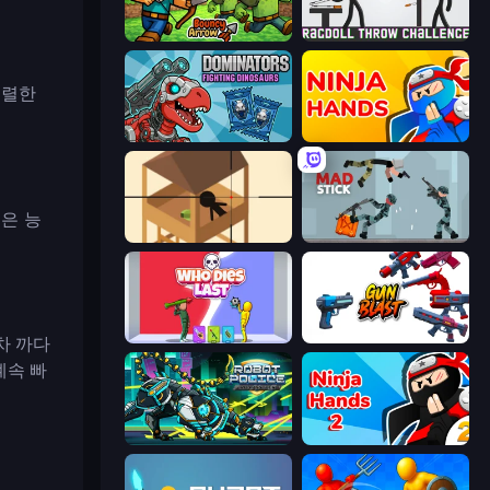
Bouncy Arrow
Ragdoll Throw Challenge
격렬한
Dominators: Fighting Dinosaurs
Ninja Hands
은 능
Elite Sniper
Mad Stick
Who Dies Last?
Gun Blast
차 까다
계속 빠
Robot Police Iron Panther
Ninja Hands 2