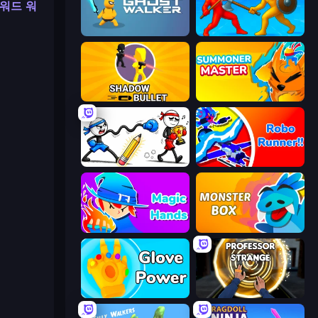
워드 워
Ghost Walker
Epic Sword Battle! Fight in Arena
Shadow Bullet
Summoner Master
Doodle Smash
Robo Runner
Magic Hands
Monster Box
Glove Power
Professor Strange