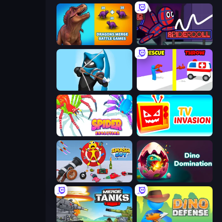
Dragons Merge: Battle Games
SpiderDoll
Wild Archer: Castle Defense
Rescue Throw
Spider Evolution: Runner Game
TV Invasion
Smash Guy: Ragdoll Punch Hero
Dino Domination