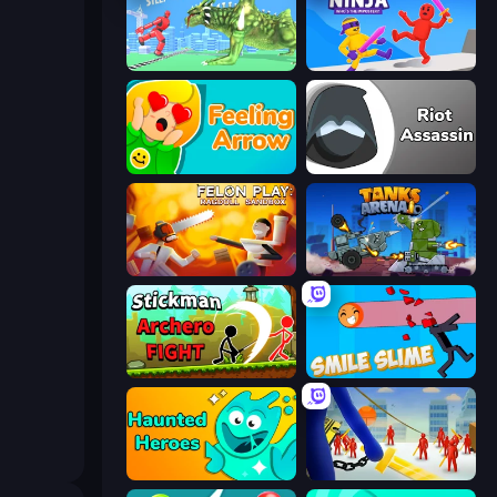
Silly Walkers
Ragdoll Ninja: Imposter Hero
Feeling Arrow
Riot Assassin
Felon Play: Ragdoll Sandbox
Tanks Arena io: Craft & Combat
Stickman Archero Fight
Smile Slime
Haunted Heroes
Slasher