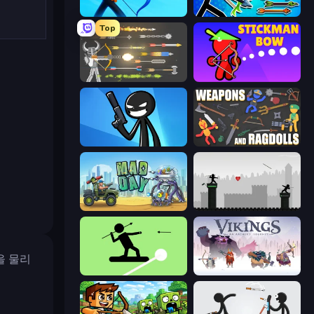
Archers Random
Archer Ragdoll Masters
Top
Ragdoll Archers
Stickman Bow
Stickman Bullet Warriors
Weapons and Ragdolls
Mad Day Special
Javelin Fighting
을 물리
The Spear Stickman
Vikings: An Archer's Journey