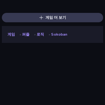
Piles of Mahjong
Arrow Escape
Screw Out: Bolts and Nuts
Skydom
Piece of Cake: Merge and Bake
Mahjongg Solitaire
Yarn Fever! Unravel Puzzle
Arrow Escape: Puzzle
Goods Triple Match 3D
Skydom: Reforged
Color Water Sort 3D
Mahjong Puzzle: Tile Match
Parking Jam
Tap 3D Wood Block Away
Hidden Objects
Hexa Sort
Sushi Puzzle
Nuts Puzzle: Sort By Color
게임 더 보기
게임
퍼즐
로직
Sokoban
»
»
»
Sokoban
개발자
Reinout
평점
8.1
(
지난 6개월 기준
)
출시
2018년 9월
게임 엔진
HTML5
플랫폼
브라우저 (데스크톱, 모바일, 태블릿),
CrazyGames 앱 (iOS, Android)
방향성
세로 방향