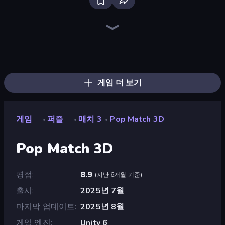
Bloxd.io
Ragdoll Archers
EvoWars.io
Piece of Cake: Merge and Bake
Veck.io
Traffic Rider
Racing Limits
Mahjongg Solitaire
Screw Out: Bolts and Nuts
Words of Wonders
Piles of Mahjong
Designville: Merge & Design
Space Waves
Miniblox
SkillWarz
Stickman Clash
Fortzone Battle Royale
Arrow Escape
게임 더 보기
게임
퍼즐
매치 3
Pop Match 3D
»
»
»
Pop Match 3D
평점
8.9
(
지난 6개월 기준
)
출시
2025년 7월
마지막 업데이트
2025년 8월
게임 엔진
Unity 6