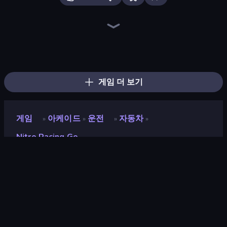
BMG: Ragdoll Playground
Tiny Cars
Epic Racing - Descent on Cars
Monster Truck Evolution
Sky Riders
DriveOff
Racing: Online!
Cars Arena
Monster Truck Arena
Deadly Rally
Obstacle Race: Destroying Simulator!
Asphalt Rush
Stunt Paradise
Toy Rider
Drift.io
Real Cars in City
Desert Rally
Wheel Merge Race
게임 더 보기
게임
아케이드
운전
자동차
»
»
»
»
Nitro Racing Go
Nitro Racing Go
개발자
Good People Games
평점
9.1
(
지난 6개월 기준
)
출시
2026년 5월