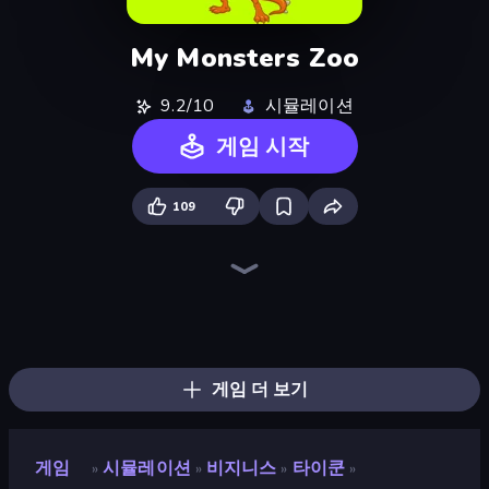
My Monsters Zoo
9.2/10
시뮬레이션
게임 시작
109
Bus Simulator: EVO
Grow A Garden | Growden.io
Driving School Simulator
Life Simulator: Road to Riches
Idle Billionaire Tycoon
Hedgies
Gym Boss
Empire City
Prison Life
Bad Cat Prankster
Project Restoration
Furniture Master: Idle Tycoon
Hypermarket 3D
My Perfect Farm
Army Base Of America
Trash Master
Candy Packing Store
Steam City
게임 더 보기
게임
시뮬레이션
비지니스
타이쿤
»
»
»
»