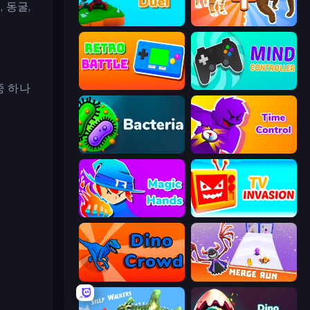
 동굴,
Monster Duel
Animal DNA Run
중 하나
Retro Battle
Mind Controller
Bacteria
Time Control!
Magic Hands
TV Invasion
Dino Crowd
Merge Run