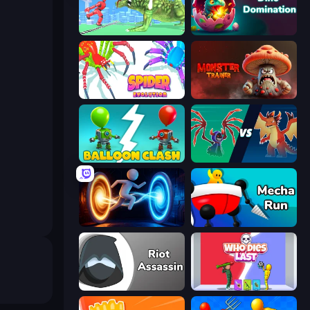
Silly Walkers
Dino Domination
Spider Evolution: Runner Game
Monster Trainer: Catching Game
Balloon Clash
Monster Battle
Portal Escape
Mecha Run
Riot Assassin
Who Dies Last?