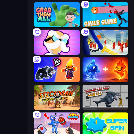
Grab Them All
Smile Slime
Mutant Idle
Slasher
Merge Battle Tactics
Elemental Monsters: Merge
Stickman: Dinosaur Arena
Sharkosaurus Rampage