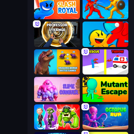
Slash Royal
Epic Sword Battle! Fight in Arena
Professor Strange
Riot Escape
Dragons Merge: Battle Games
Rescue Throw
Slime Conquer: Epic Battles
Mutant Escape
Infection Town of Zombies
OctopusRun