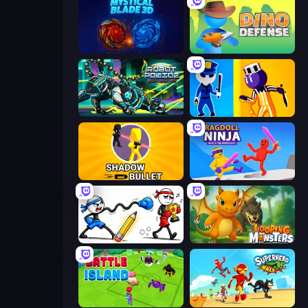
Mystical Blade
Dino Defense
Robot Police Iron Panther
Jailbreak: Hide or Attack!
Shadow Bullet
Ragdoll Ninja: Imposter Hero
Doodle Smash
Looping Monsters
Battle Island
Superhero Race!