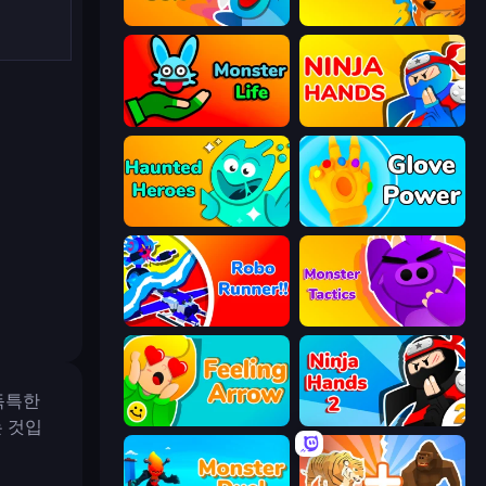
Monster Box
Summoner Master
Monster Life
Ninja Hands
Haunted Heroes
Glove Power
Robo Runner
Monsters Tactics
 독특한
Feeling Arrow
Ninja Hands 2
 것입