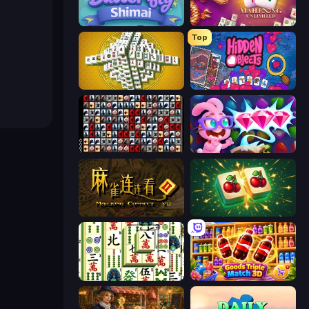
Butterfly Shimai
Mahjong Unlimited
Top
Mahjong Tower
Hidden Objects
War Mahjong
Skydom: Reforged
Mahjong Connect 2 (Legacy)
Mahjong Puzzle: Tile Match
Mahjong Shanghai
Goods Triple Match 3D