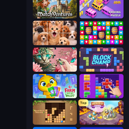
MatchVentures
Car OUT! Jam Parking Puzzle
Jigpic Solitaire
Tap Away Story
Favorite Puzzles
Block Champ
Farm Merge Valley
BlockBuster Puzzle
Top
Wood Block Journey
Mergest Kingdom