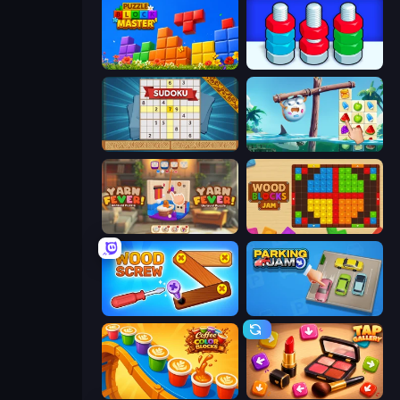
Puzzle Block Master
Nuts Puzzle: Sort By Color
Sudoku Online
Sugar Heroes
Yarn Fever! Unravel Puzzle
Wood Blocks Jam
Wood Screw: Bolts Puzzle
Parking Jam
Coffee Color Blocks
Tap Gallery