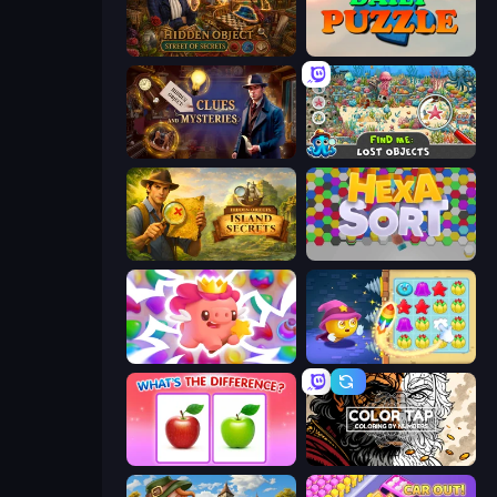
Hidden Object: Street Of Secrets
Daily Puzzle
Hidden Object: Clues and Mysteries
Find Me: Lost Objects
Hidden Objects: Island Secrets
Hexa Sort
Match Arena
Candy Riddles
What's The Difference?
Color Tap: Coloring by Numbers