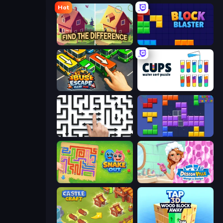
Hot
Find The Difference
Block Blaster
Bus Escape: Clear Jam
Cups - Water Sort Puzzle
Arrow Escape: Puzzle
Blocks and that’s it
Snake Out: Maze Escape
Designville: Merge & Design