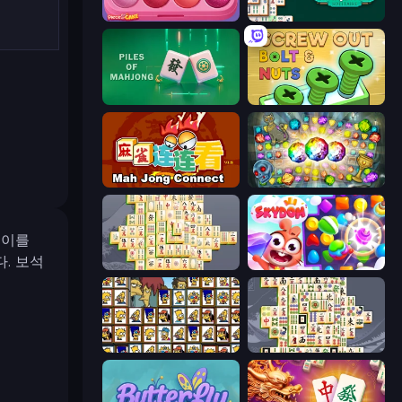
Piece of Cake: Merge and Bake
Mahjongg Solitaire
Piles of Mahjong
Screw Out: Bolts and Nuts
Mahjong Connect (Legacy)
Forgotten Treasure 2
 이를
. 보석
Mahjong Online
Skydom
Tiles of the Simpsons
Mahjong Titans