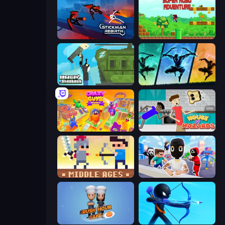
Stickman Rebirth
Super Robo - Adventure
Getaway Shootout
Shadow Ninja Revenge
Crazy Guys
House of Hazards
Castle Wars: Middle Ages
Mr. Dude: Online Multiverse Challenge
Rush Hour Cafe
Archers Random