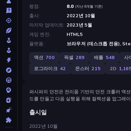
평점
8.0
(
지난 6개월 기준
)
출시
2022년 10월
마지막 업데이트
2023년 5월
게임 엔진
HTML5
플랫폼
브라우저 (데스크톱 전용), Ste
액션
700
픽셀
289
배틀
548
사
로그라이크
42
몬스터
215
2D
1,16
퍼시퍼의 던전은 전리품 기반의 던전 크롤러 액션 
드를 만들고 다음 실행을 위해 컬렉션을 업그레
출시일
2022년 10월