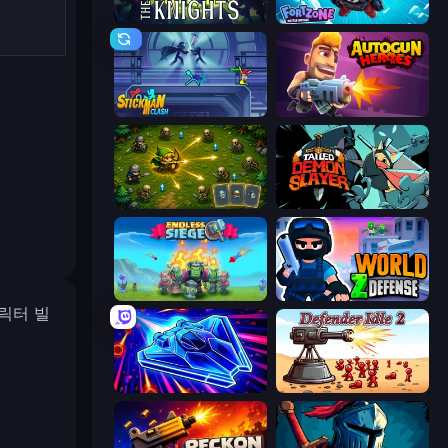
War the Knights
Fortzone Battle Royale
Stickman Clash
Autogun Heroes
Tiny Ranger
Tailed Demon Slayer
Endless Siege
World Z Defense - Zombie Defense
릭터 빌
Stellar Swarm
Defender Idle 2