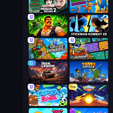
Prison Escape 2
Ultimate Evolution
Zombie Lab Escape
Stickman Kombat 2D
Crazy Miners
Escape From Prison Multiplayer
Iron Legion
Tanks Arena io: Craft & Combat
Top
Goober Dash
Tank Stars