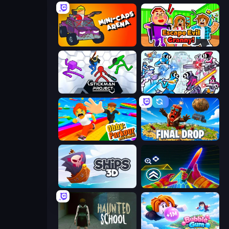
Mini-Caps: Arena
Escape Evil Granny!
Stickman Project
Space Wars Battleground
Obby: Parkour with Ragdoll
Final Drop
Ships 3D
Surf GO Parkour