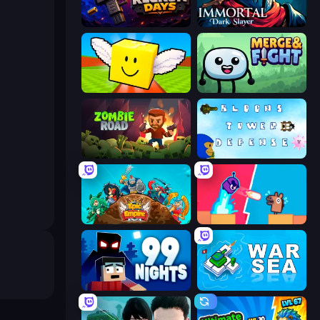
Reckon Days
Immortal: Dark Slayer
Lucky Brainrot Blocks Online
Merge & Fight
Zombie Road
Bloons Tower Defense 3
Epic Empire: Tower Defense
Boom Slingers ReBoom
99 Nights (Bloxd.io)
War Sea