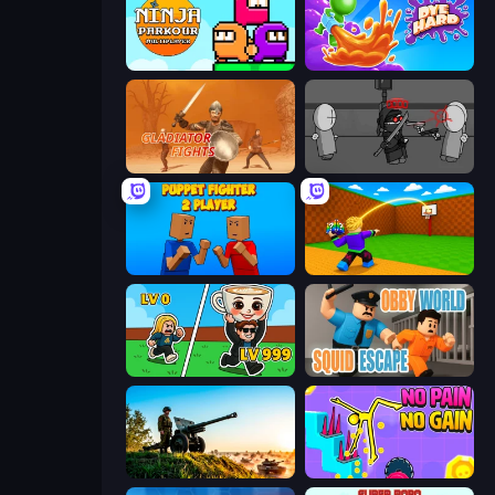
Ninja Parkour Multiplayer
Dye Hard
Gladiator Fights
Madness Project Nexus
Puppet Fighter 2 Player
Throw a Lucky Block
Brainrot Arena Online
Obby World: Squid Escape
Artillery Vs Tanks
No Pain No Gain - Ragdoll Sandbox