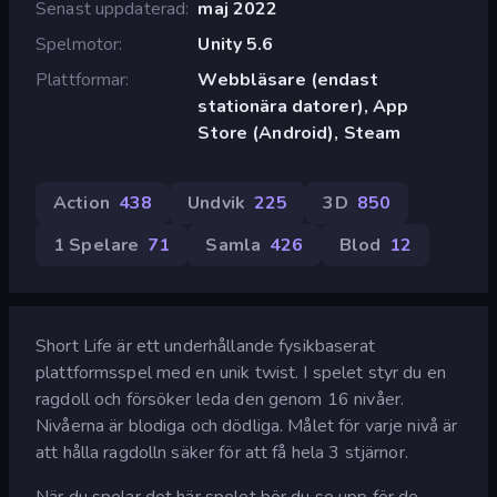
Senast uppdaterad
maj 2022
Spelmotor
Unity 5.6
Plattformar
Webbläsare (endast
stationära datorer), App
Store (Android), Steam
Action
438
Undvik
225
3D
850
1 Spelare
71
Samla
426
Blod
12
Short Life är ett underhållande fysikbaserat
plattformsspel med en unik twist. I spelet styr du en
ragdoll och försöker leda den genom 16 nivåer.
Nivåerna är blodiga och dödliga. Målet för varje nivå är
att hålla ragdolln säker för att få hela 3 stjärnor.
När du spelar det här spelet bör du se upp för de